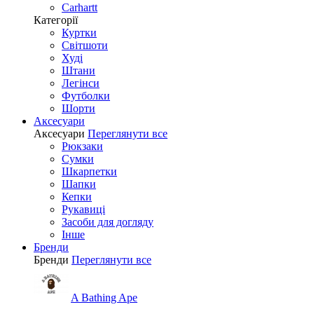
Carhartt
Категорії
Куртки
Світшоти
Худі
Штани
Легінси
Футболки
Шорти
Аксесуари
Аксесуари
Переглянути все
Рюкзаки
Сумки
Шкарпетки
Шапки
Кепки
Рукавиці
Засоби для догляду
Інше
Бренди
Бренди
Переглянути все
A Bathing Ape