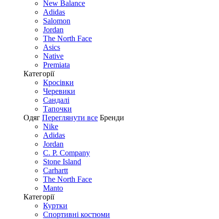
New Balance
Adidas
Salomon
Jordan
The North Face
Asics
Native
Premiata
Категорії
Кросівки
Черевики
Сандалі
Tапочки
Одяг
Переглянути все
Бренди
Nike
Adidas
Jordan
C. P. Company
Stone Island
Carhartt
The North Face
Manto
Категорії
Куртки
Спортивні костюми