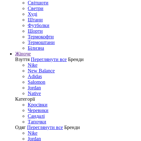
Світшоти
Светри
Худі
Штани
Футболки
Шорти
Термокофти
Термоштани
Білизна
Жіноче
Взуття
Переглянути все
Бренди
Nike
New Balance
Adidas
Salomon
Jordan
Native
Категорії
Кросівки
Черевики
Сандалі
Tапочки
Одяг
Переглянути все
Бренди
Nike
Jordan