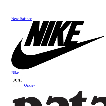
New Balance
Nike
Oakley