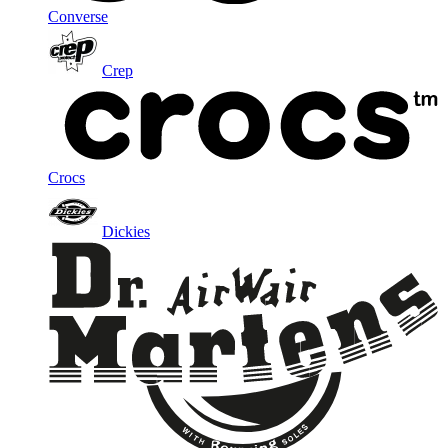
Converse
Crep
Crocs
Dickies