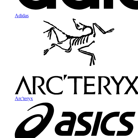
Adidas
Arc'teryx