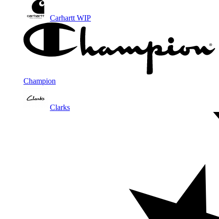
Carhartt WIP
Champion
Clarks