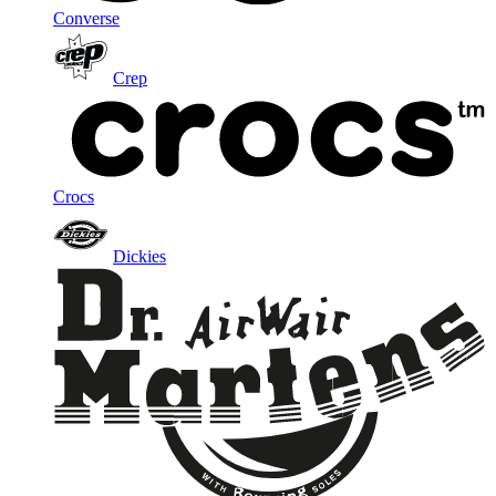
Converse
Crep
Crocs
Dickies