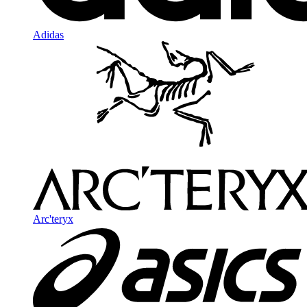
Adidas
Arc'teryx