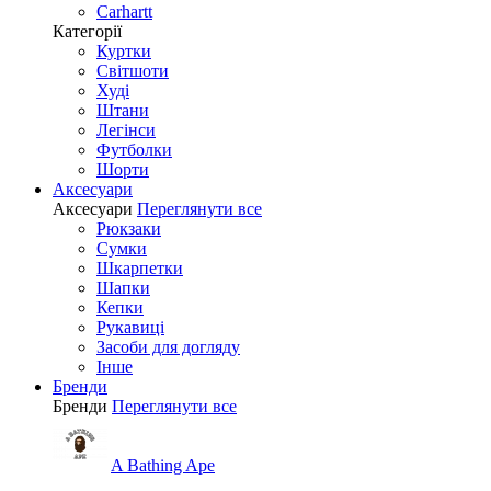
Carhartt
Категорії
Куртки
Світшоти
Худі
Штани
Легінси
Футболки
Шорти
Аксесуари
Аксесуари
Переглянути все
Рюкзаки
Сумки
Шкарпетки
Шапки
Кепки
Рукавиці
Засоби для догляду
Інше
Бренди
Бренди
Переглянути все
A Bathing Ape