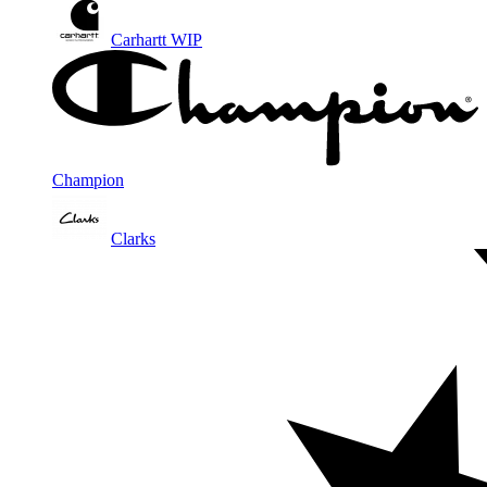
Carhartt WIP
Champion
Clarks