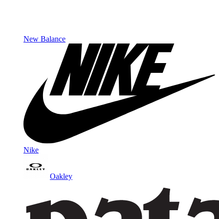
New Balance
Nike
Oakley