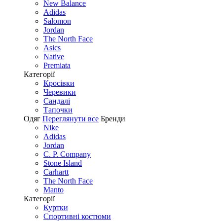
New Balance
Adidas
Salomon
Jordan
The North Face
Asics
Native
Premiata
Категорії
Кросівки
Черевики
Сандалі
Tапочки
Одяг
Переглянути все
Бренди
Nike
Adidas
Jordan
C. P. Company
Stone Island
Carhartt
The North Face
Manto
Категорії
Куртки
Спортивні костюми