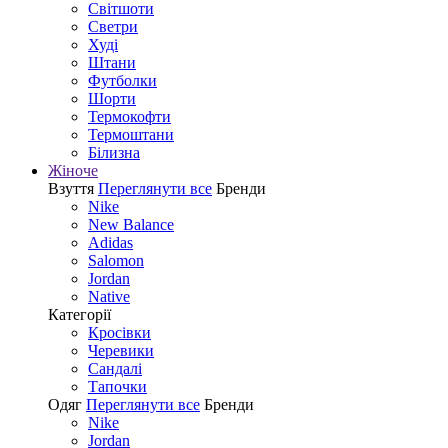
Світшоти
Светри
Худі
Штани
Футболки
Шорти
Термокофти
Термоштани
Білизна
Жіноче
Взуття
Переглянути все
Бренди
Nike
New Balance
Adidas
Salomon
Jordan
Native
Категорії
Кросівки
Черевики
Сандалі
Tапочки
Одяг
Переглянути все
Бренди
Nike
Jordan