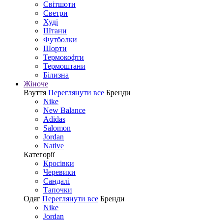
Світшоти
Светри
Худі
Штани
Футболки
Шорти
Термокофти
Термоштани
Білизна
Жіноче
Взуття
Переглянути все
Бренди
Nike
New Balance
Adidas
Salomon
Jordan
Native
Категорії
Кросівки
Черевики
Сандалі
Tапочки
Одяг
Переглянути все
Бренди
Nike
Jordan