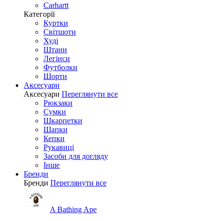
Carhartt
Категорії
Куртки
Світшоти
Худі
Штани
Легінси
Футболки
Шорти
Аксесуари
Аксесуари
Переглянути все
Рюкзаки
Сумки
Шкарпетки
Шапки
Кепки
Рукавиці
Засоби для догляду
Інше
Бренди
Бренди
Переглянути все
A Bathing Ape