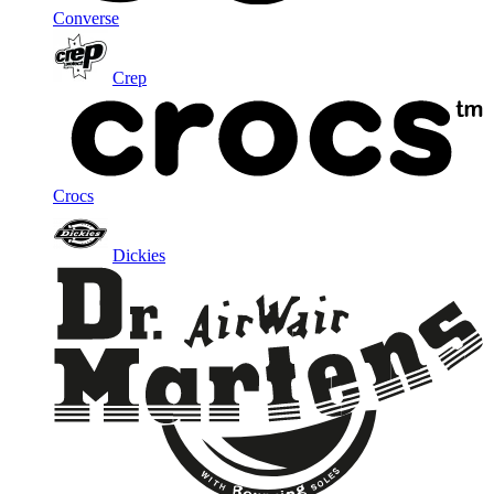
Converse
Crep
Crocs
Dickies