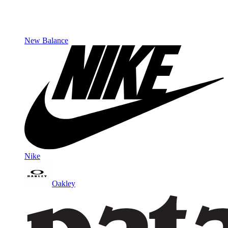
New Balance
Nike
Oakley