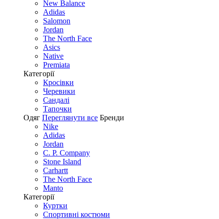
New Balance
Adidas
Salomon
Jordan
The North Face
Asics
Native
Premiata
Категорії
Кросівки
Черевики
Сандалі
Tапочки
Одяг
Переглянути все
Бренди
Nike
Adidas
Jordan
C. P. Company
Stone Island
Carhartt
The North Face
Manto
Категорії
Куртки
Спортивні костюми