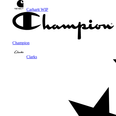
Carhartt WIP
Champion
Clarks