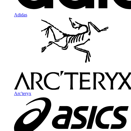
Adidas
Arc'teryx