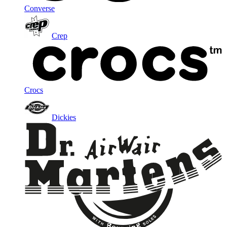
Converse
Crep
Crocs
Dickies