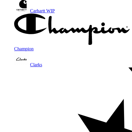
Carhartt WIP
Champion
Clarks