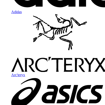
Adidas
Arc'teryx