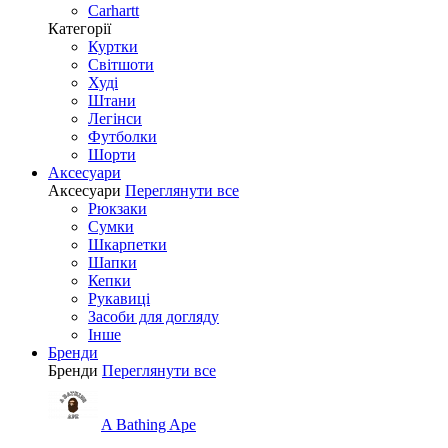
Carhartt
Категорії
Куртки
Світшоти
Худі
Штани
Легінси
Футболки
Шорти
Аксесуари
Аксесуари
Переглянути все
Рюкзаки
Сумки
Шкарпетки
Шапки
Кепки
Рукавиці
Засоби для догляду
Інше
Бренди
Бренди
Переглянути все
A Bathing Ape