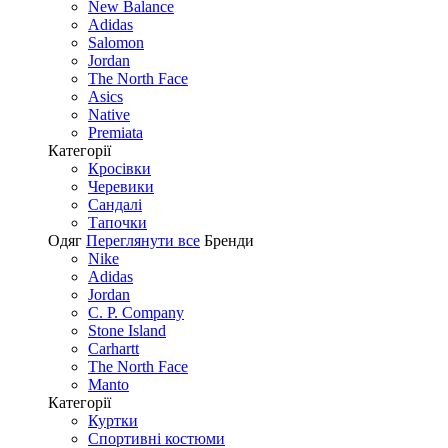
New Balance
Adidas
Salomon
Jordan
The North Face
Asics
Native
Premiata
Категорії
Кросівки
Черевики
Сандалі
Tапочки
Одяг
Переглянути все
Бренди
Nike
Adidas
Jordan
C. P. Company
Stone Island
Carhartt
The North Face
Manto
Категорії
Куртки
Спортивні костюми