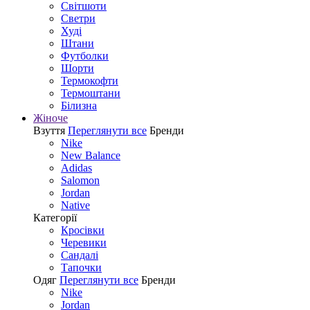
Світшоти
Светри
Худі
Штани
Футболки
Шорти
Термокофти
Термоштани
Білизна
Жіноче
Взуття
Переглянути все
Бренди
Nike
New Balance
Adidas
Salomon
Jordan
Native
Категорії
Кросівки
Черевики
Сандалі
Tапочки
Одяг
Переглянути все
Бренди
Nike
Jordan