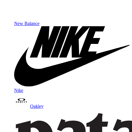
New Balance
Nike
Oakley