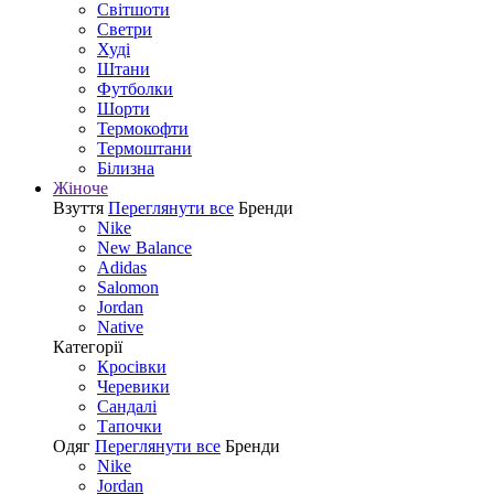
Світшоти
Светри
Худі
Штани
Футболки
Шорти
Термокофти
Термоштани
Білизна
Жіноче
Взуття
Переглянути все
Бренди
Nike
New Balance
Adidas
Salomon
Jordan
Native
Категорії
Кросівки
Черевики
Сандалі
Tапочки
Одяг
Переглянути все
Бренди
Nike
Jordan