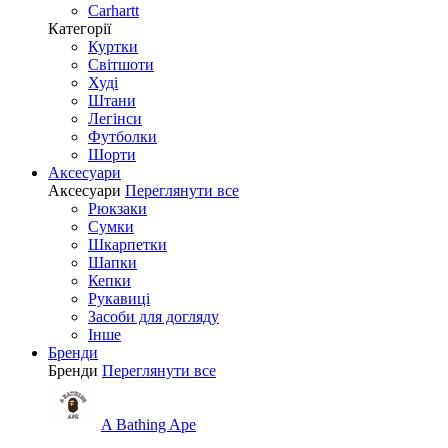
Carhartt
Категорії
Куртки
Світшоти
Худі
Штани
Легінси
Футболки
Шорти
Аксесуари
Аксесуари
Переглянути все
Рюкзаки
Сумки
Шкарпетки
Шапки
Кепки
Рукавиці
Засоби для догляду
Інше
Бренди
Бренди
Переглянути все
A Bathing Ape