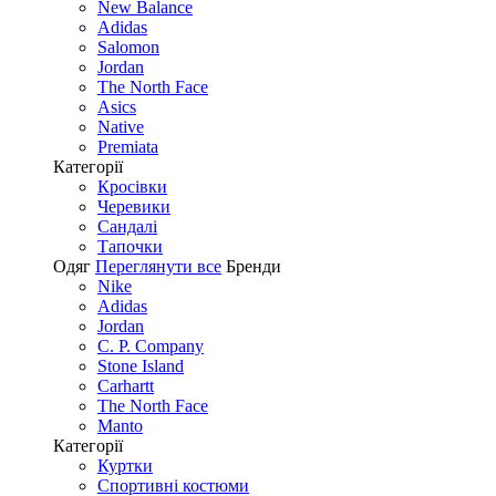
New Balance
Adidas
Salomon
Jordan
The North Face
Asics
Native
Premiata
Категорії
Кросівки
Черевики
Сандалі
Tапочки
Одяг
Переглянути все
Бренди
Nike
Adidas
Jordan
C. P. Company
Stone Island
Carhartt
The North Face
Manto
Категорії
Куртки
Спортивні костюми