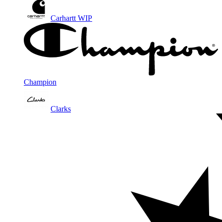
Carhartt WIP
Champion
Clarks