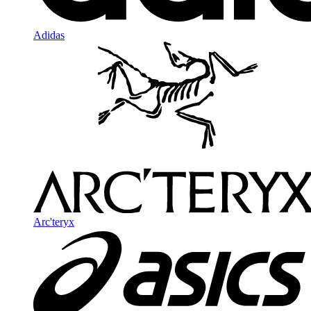
Adidas
Arc'teryx