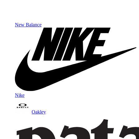
New Balance
Nike
Oakley