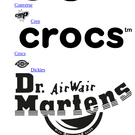
Converse
Crep
Crocs
Dickies