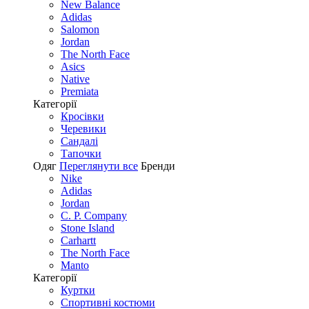
New Balance
Adidas
Salomon
Jordan
The North Face
Asics
Native
Premiata
Категорії
Кросівки
Черевики
Сандалі
Tапочки
Одяг
Переглянути все
Бренди
Nike
Adidas
Jordan
C. P. Company
Stone Island
Carhartt
The North Face
Manto
Категорії
Куртки
Спортивні костюми