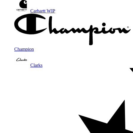
Carhartt WIP
Champion
Clarks