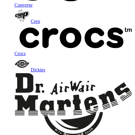
Converse
Crep
Crocs
Dickies