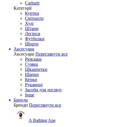
Carhartt
Категорії
Куртки
Світшоти
Худі
Штани
Легінси
Футболки
Шорти
Аксесуари
Аксесуари
Переглянути все
Рюкзаки
Сумки
Шкарпетки
Шапки
Кепки
Рукавиці
Засоби для догляду
Інше
Бренди
Бренди
Переглянути все
A Bathing Ape