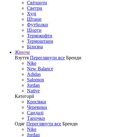
Світшоти
Светри
Худі
Штани
Футболки
Шорти
Термокофти
Термоштани
Білизна
Жіноче
Взуття
Переглянути все
Бренди
Nike
New Balance
Adidas
Salomon
Jordan
Native
Категорії
Кросівки
Черевики
Сандалі
Tапочки
Одяг
Переглянути все
Бренди
Nike
Jordan