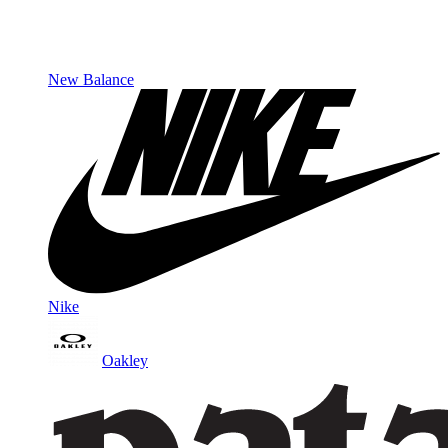
New Balance
Nike
Oakley