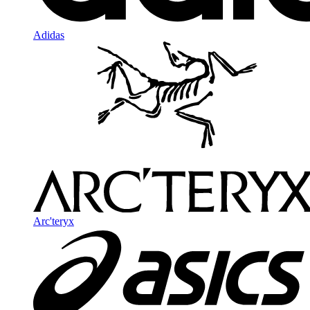
Adidas
Arc'teryx