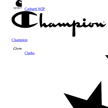
Carhartt WIP
Champion
Clarks