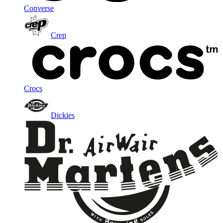
Converse
Crep
Crocs
Dickies