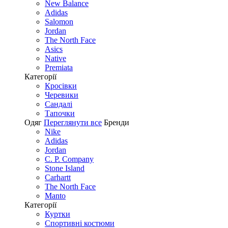
New Balance
Adidas
Salomon
Jordan
The North Face
Asics
Native
Premiata
Категорії
Кросівки
Черевики
Сандалі
Tапочки
Одяг
Переглянути все
Бренди
Nike
Adidas
Jordan
C. P. Company
Stone Island
Carhartt
The North Face
Manto
Категорії
Куртки
Спортивні костюми