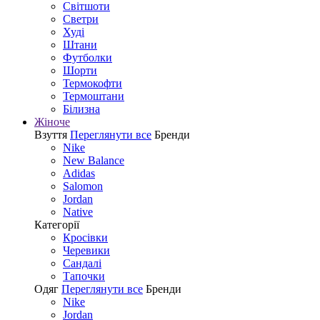
Світшоти
Светри
Худі
Штани
Футболки
Шорти
Термокофти
Термоштани
Білизна
Жіноче
Взуття
Переглянути все
Бренди
Nike
New Balance
Adidas
Salomon
Jordan
Native
Категорії
Кросівки
Черевики
Сандалі
Tапочки
Одяг
Переглянути все
Бренди
Nike
Jordan