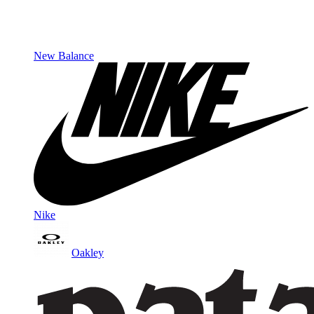
New Balance
Nike
Oakley