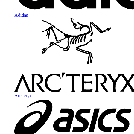
Adidas
Arc'teryx