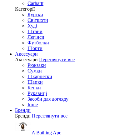
Carhartt
Категорії
Куртки
Світшоти
Худі
Штани
Легінси
Футболки
Шорти
Аксесуари
Аксесуари
Переглянути все
Рюкзаки
Сумки
Шкарпетки
Шапки
Кепки
Рукавиці
Засоби для догляду
Інше
Бренди
Бренди
Переглянути все
A Bathing Ape