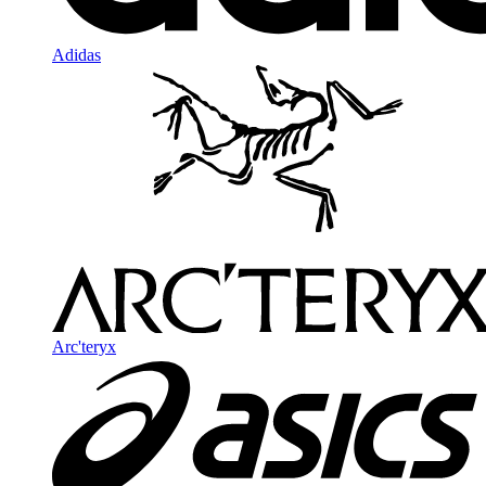
Adidas
Arc'teryx