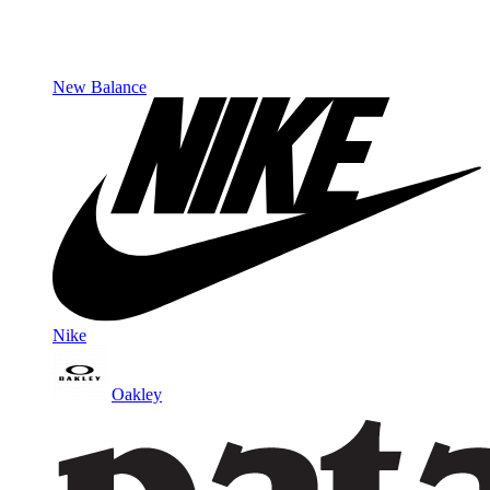
New Balance
Nike
Oakley