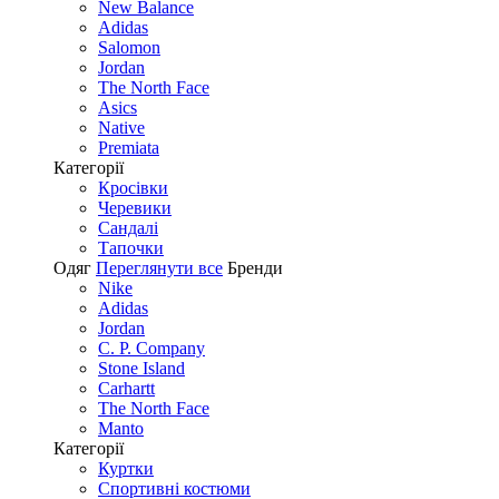
New Balance
Adidas
Salomon
Jordan
The North Face
Asics
Native
Premiata
Категорії
Кросівки
Черевики
Сандалі
Tапочки
Одяг
Переглянути все
Бренди
Nike
Adidas
Jordan
C. P. Company
Stone Island
Carhartt
The North Face
Manto
Категорії
Куртки
Спортивні костюми