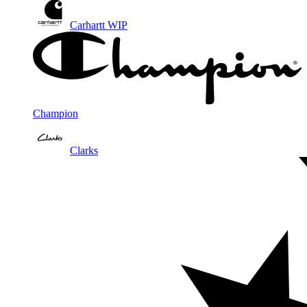
Carhartt WIP
Champion
Clarks