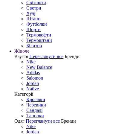
Світшоти
Светри
Худі
Штани
Футболки
Шорти
Термокофти
Термоштани
Білизна
Жіноче
Взуття
Переглянути все
Бренди
Nike
New Balance
Adidas
Salomon
Jordan
Native
Категорії
Кросівки
Черевики
Сандалі
Tапочки
Одяг
Переглянути все
Бренди
Nike
Jordan