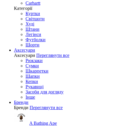
Carhartt
Категорії
Куртки
Світшоти
Худі
Штани
Легінси
Футболки
Шорти
Аксесуари
Аксесуари
Переглянути все
Рюкзаки
Сумки
Шкарпетки
Шапки
Кепки
Рукавиці
Засоби для догляду
Інше
Бренди
Бренди
Переглянути все
A Bathing Ape