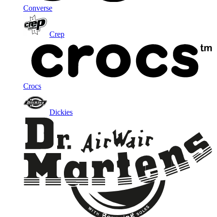
Converse
Crep
Crocs
Dickies