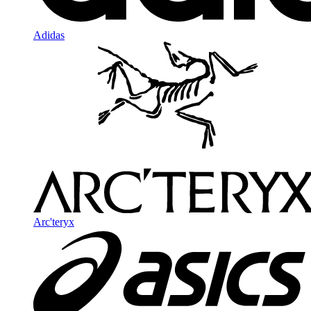
Adidas
Arc'teryx