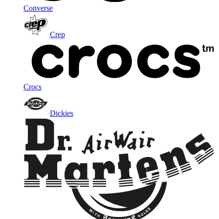
Converse
Crep
Crocs
Dickies