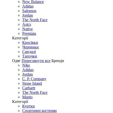
New Balance
Adidas
Salomon
Jordan
The North Face
Asics
Native
Premiata
Категорії
Кросівки
Черевики
Сандалі
Tапочки
Одяг
Переглянути все
Бренди
Nike
Adidas
Jordan
C. P. Company
Stone Island
Carhartt
The North Face
Manto
Категорії
Куртки
Спортивні костюми