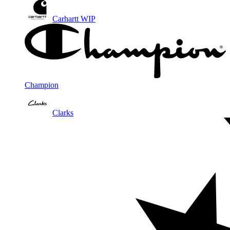
Carhartt WIP
Champion
Clarks