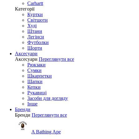
Carhartt
Категорії
Куртки
Світшоти
Худі
Штани
Легінси
Футболки
Шорти
Аксесуари
Аксесуари
Переглянути все
Рюкзаки
Сумки
Шкарпетки
Шапки
Кепки
Рукавиці
Засоби для догляду
Інше
Бренди
Бренди
Переглянути все
A Bathing Ape