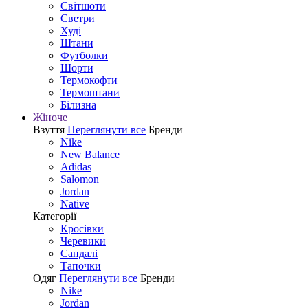
Світшоти
Светри
Худі
Штани
Футболки
Шорти
Термокофти
Термоштани
Білизна
Жіноче
Взуття
Переглянути все
Бренди
Nike
New Balance
Adidas
Salomon
Jordan
Native
Категорії
Кросівки
Черевики
Сандалі
Tапочки
Одяг
Переглянути все
Бренди
Nike
Jordan