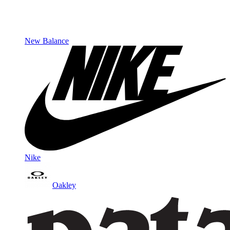
New Balance
Nike
Oakley