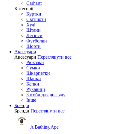
Carhartt
Категорії
Куртки
Світшоти
Худі
Штани
Легінси
Футболки
Шорти
Аксесуари
Аксесуари
Переглянути все
Рюкзаки
Сумки
Шкарпетки
Шапки
Кепки
Рукавиці
Засоби для догляду
Інше
Бренди
Бренди
Переглянути все
A Bathing Ape