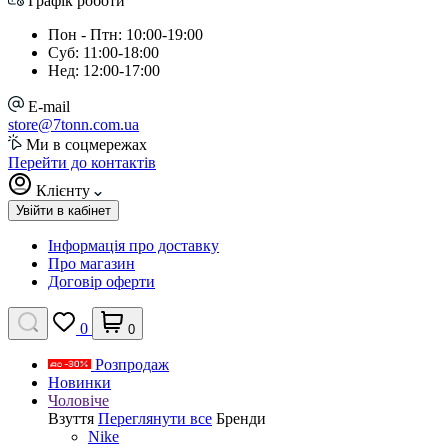
Графік роботи
Пон - Птн: 10:00-19:00
Суб: 11:00-18:00
Нед: 12:00-17:00
E-mail
store@7tonn.com.ua
Ми в соцмережах
Перейти до контактів
Клієнту
Увійти в кабінет
Інформація про доставку
Про магазин
Договір оферти
0
0
Розпродаж
Новинки
Чоловіче
Взуття
Переглянути все
Бренди
Nike