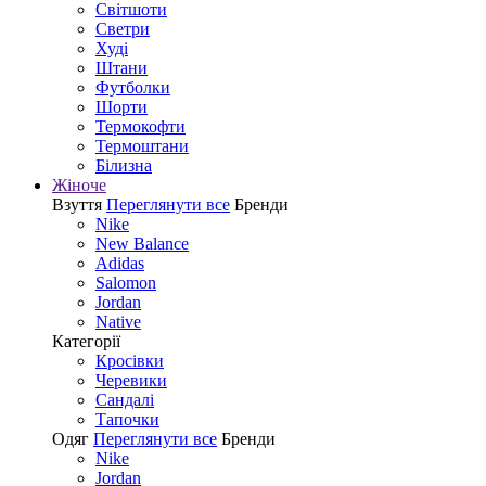
Світшоти
Светри
Худі
Штани
Футболки
Шорти
Термокофти
Термоштани
Білизна
Жіноче
Взуття
Переглянути все
Бренди
Nike
New Balance
Adidas
Salomon
Jordan
Native
Категорії
Кросівки
Черевики
Сандалі
Tапочки
Одяг
Переглянути все
Бренди
Nike
Jordan