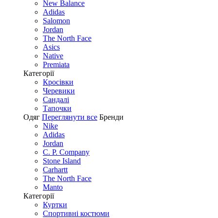
New Balance
Adidas
Salomon
Jordan
The North Face
Asics
Native
Premiata
Категорії
Кросівки
Черевики
Сандалі
Tапочки
Одяг
Переглянути все
Бренди
Nike
Adidas
Jordan
C. P. Company
Stone Island
Carhartt
The North Face
Manto
Категорії
Куртки
Спортивні костюми