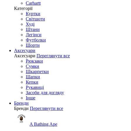
Carhartt
Категорії
Куртки
Світшоти
Худі
Штани
Легінси
Футболки
Шорти
Аксесуари
Аксесуари
Переглянути все
Рюкзаки
Сумки
Шкарпетки
Шапки
Кепки
Рукавиці
Засоби для догляду
Інше
Бренди
Бренди
Переглянути все
A Bathing Ape