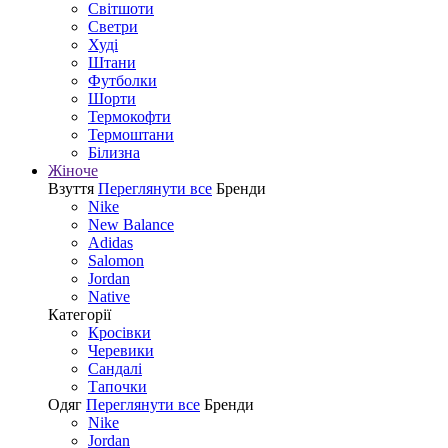
Світшоти
Светри
Худі
Штани
Футболки
Шорти
Термокофти
Термоштани
Білизна
Жіноче
Взуття
Переглянути все
Бренди
Nike
New Balance
Adidas
Salomon
Jordan
Native
Категорії
Кросівки
Черевики
Сандалі
Tапочки
Одяг
Переглянути все
Бренди
Nike
Jordan