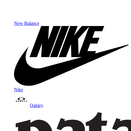
New Balance
Nike
Oakley