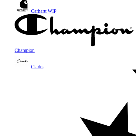
Carhartt WIP
Champion
Clarks