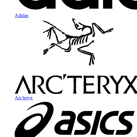
Adidas
Arc'teryx