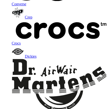
Converse
Crep
Crocs
Dickies