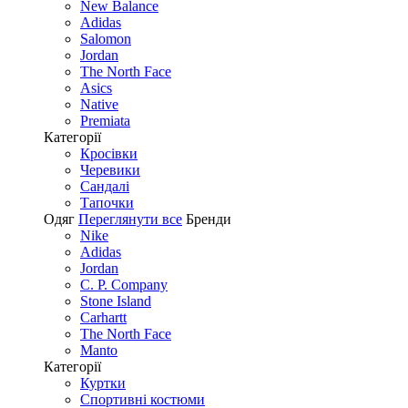
New Balance
Adidas
Salomon
Jordan
The North Face
Asics
Native
Premiata
Категорії
Кросівки
Черевики
Сандалі
Tапочки
Одяг
Переглянути все
Бренди
Nike
Adidas
Jordan
C. P. Company
Stone Island
Carhartt
The North Face
Manto
Категорії
Куртки
Спортивні костюми