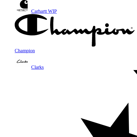
Carhartt WIP
Champion
Clarks