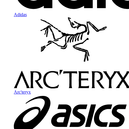
Adidas
Arc'teryx