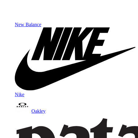
New Balance
Nike
Oakley