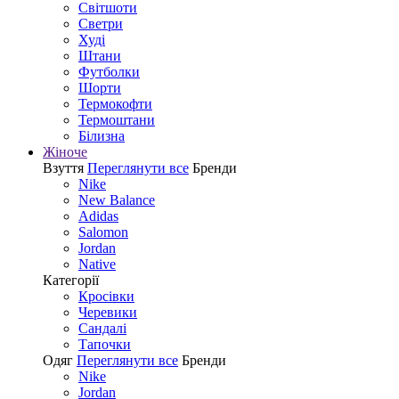
Світшоти
Светри
Худі
Штани
Футболки
Шорти
Термокофти
Термоштани
Білизна
Жіноче
Взуття
Переглянути все
Бренди
Nike
New Balance
Adidas
Salomon
Jordan
Native
Категорії
Кросівки
Черевики
Сандалі
Tапочки
Одяг
Переглянути все
Бренди
Nike
Jordan