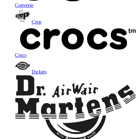
Converse
Crep
Crocs
Dickies