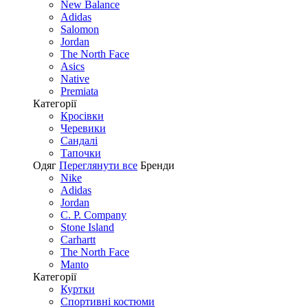
New Balance
Adidas
Salomon
Jordan
The North Face
Asics
Native
Premiata
Категорії
Кросівки
Черевики
Сандалі
Tапочки
Одяг
Переглянути все
Бренди
Nike
Adidas
Jordan
C. P. Company
Stone Island
Carhartt
The North Face
Manto
Категорії
Куртки
Спортивні костюми