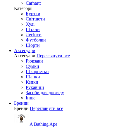
Carhartt
Категорії
Куртки
Світшоти
Худі
Штани
Легінси
Футболки
Шорти
Аксесуари
Аксесуари
Переглянути все
Рюкзаки
Сумки
Шкарпетки
Шапки
Кепки
Рукавиці
Засоби для догляду
Інше
Бренди
Бренди
Переглянути все
A Bathing Ape