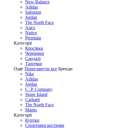
New Balance
Adidas
Salomon
Jordan
The North Face
Asics
Native
Premiata
Категорії
Кросівки
Черевики
Сандалі
Tапочки
Одяг
Переглянути все
Бренди
Nike
Adidas
Jordan
C. P. Company
Stone Island
Carhartt
The North Face
Manto
Категорії
Куртки
Спортивні костюми