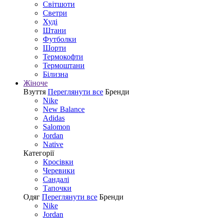
Світшоти
Светри
Худі
Штани
Футболки
Шорти
Термокофти
Термоштани
Білизна
Жіноче
Взуття
Переглянути все
Бренди
Nike
New Balance
Adidas
Salomon
Jordan
Native
Категорії
Кросівки
Черевики
Сандалі
Tапочки
Одяг
Переглянути все
Бренди
Nike
Jordan