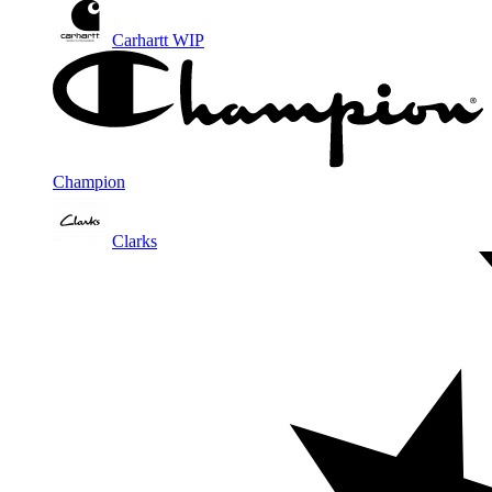
Carhartt WIP
Champion
Clarks