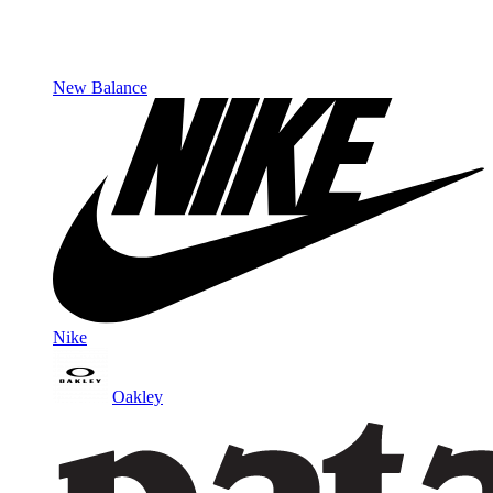
New Balance
Nike
Oakley