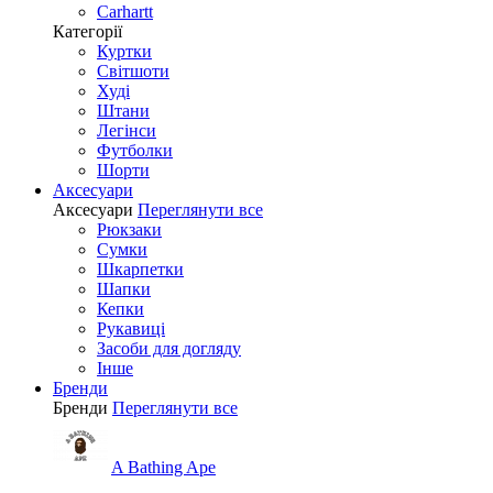
Carhartt
Категорії
Куртки
Світшоти
Худі
Штани
Легінси
Футболки
Шорти
Аксесуари
Аксесуари
Переглянути все
Рюкзаки
Сумки
Шкарпетки
Шапки
Кепки
Рукавиці
Засоби для догляду
Інше
Бренди
Бренди
Переглянути все
A Bathing Ape