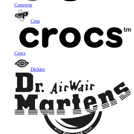
Converse
Crep
Crocs
Dickies