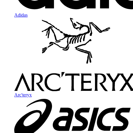
Adidas
Arc'teryx