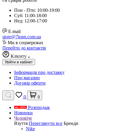
Графік роботи
Пон - Птн: 10:00-19:00
Суб: 11:00-18:00
Нед: 12:00-17:00
E-mail
store@7tonn.com.ua
Ми в соцмережах
Перейти до контактів
Клієнту
Увійти в кабінет
Інформація про доставку
Про магазин
Договір оферти
0
0
Розпродаж
Новинки
Чоловіче
Взуття
Переглянути все
Бренди
Nike