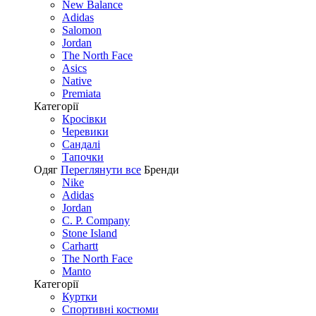
New Balance
Adidas
Salomon
Jordan
The North Face
Asics
Native
Premiata
Категорії
Кросівки
Черевики
Сандалі
Tапочки
Одяг
Переглянути все
Бренди
Nike
Adidas
Jordan
C. P. Company
Stone Island
Carhartt
The North Face
Manto
Категорії
Куртки
Спортивні костюми