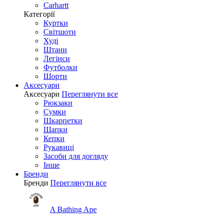
Carhartt
Категорії
Куртки
Світшоти
Худі
Штани
Легінси
Футболки
Шорти
Аксесуари
Аксесуари
Переглянути все
Рюкзаки
Сумки
Шкарпетки
Шапки
Кепки
Рукавиці
Засоби для догляду
Інше
Бренди
Бренди
Переглянути все
A Bathing Ape