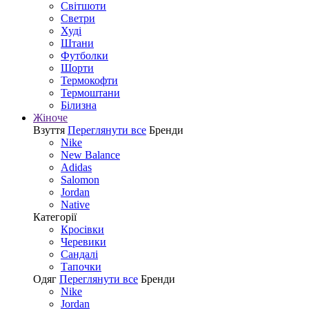
Світшоти
Светри
Худі
Штани
Футболки
Шорти
Термокофти
Термоштани
Білизна
Жіноче
Взуття
Переглянути все
Бренди
Nike
New Balance
Adidas
Salomon
Jordan
Native
Категорії
Кросівки
Черевики
Сандалі
Tапочки
Одяг
Переглянути все
Бренди
Nike
Jordan