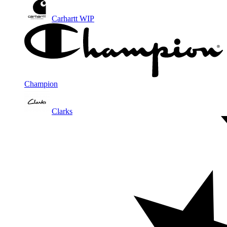
Carhartt WIP
Champion
Clarks