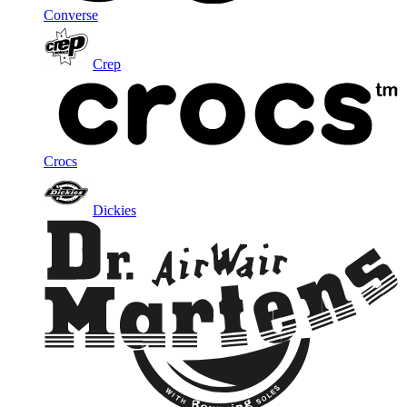
Converse
Crep
Crocs
Dickies