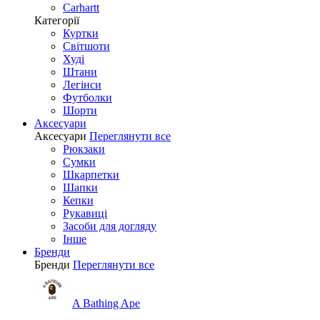
Carhartt
Категорії
Куртки
Світшоти
Худі
Штани
Легінси
Футболки
Шорти
Аксесуари
Аксесуари
Переглянути все
Рюкзаки
Сумки
Шкарпетки
Шапки
Кепки
Рукавиці
Засоби для догляду
Інше
Бренди
Бренди
Переглянути все
A Bathing Ape