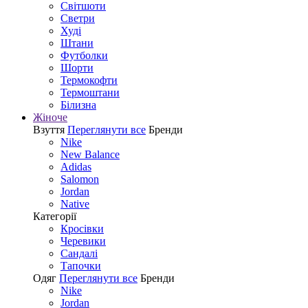
Світшоти
Светри
Худі
Штани
Футболки
Шорти
Термокофти
Термоштани
Білизна
Жіноче
Взуття
Переглянути все
Бренди
Nike
New Balance
Adidas
Salomon
Jordan
Native
Категорії
Кросівки
Черевики
Сандалі
Tапочки
Одяг
Переглянути все
Бренди
Nike
Jordan