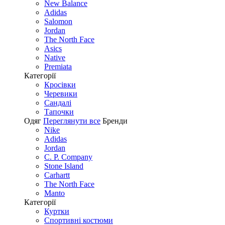
New Balance
Adidas
Salomon
Jordan
The North Face
Asics
Native
Premiata
Категорії
Кросівки
Черевики
Сандалі
Tапочки
Одяг
Переглянути все
Бренди
Nike
Adidas
Jordan
C. P. Company
Stone Island
Carhartt
The North Face
Manto
Категорії
Куртки
Спортивні костюми