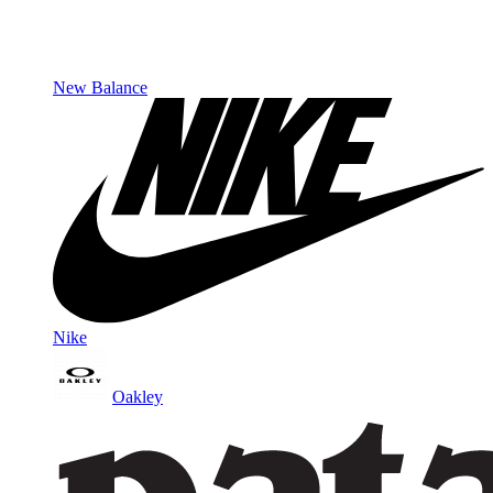
New Balance
Nike
Oakley