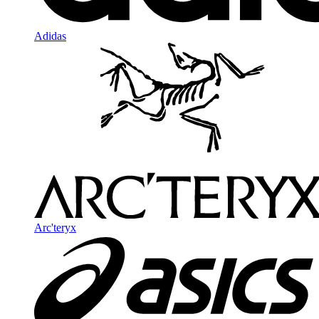
Adidas
Arc'teryx