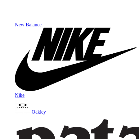
New Balance
Nike
Oakley