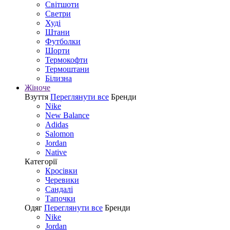
Світшоти
Светри
Худі
Штани
Футболки
Шорти
Термокофти
Термоштани
Білизна
Жіноче
Взуття
Переглянути все
Бренди
Nike
New Balance
Adidas
Salomon
Jordan
Native
Категорії
Кросівки
Черевики
Сандалі
Tапочки
Одяг
Переглянути все
Бренди
Nike
Jordan