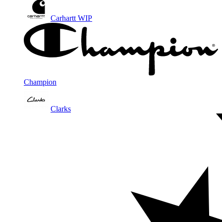
Carhartt WIP
Champion
Clarks