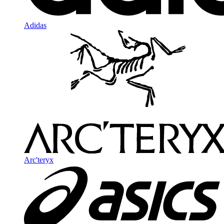
Adidas
Arc'teryx