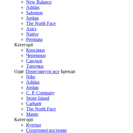
New Balance
Adidas
Salomon
Jordan
The North Face
Asics
Native
Premiata
Категорії
Кросівки
Черевики
Сандалі
Tапочки
Одяг
Переглянути все
Бренди
Nike
Adidas
Jordan
C. P. Company
Stone Island
Carhartt
The North Face
Manto
Категорії
Куртки
Спортивні костюми