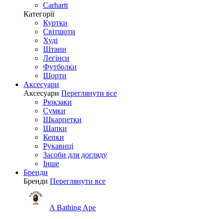
Carhartt
Категорії
Куртки
Світшоти
Худі
Штани
Легінси
Футболки
Шорти
Аксесуари
Аксесуари
Переглянути все
Рюкзаки
Сумки
Шкарпетки
Шапки
Кепки
Рукавиці
Засоби для догляду
Інше
Бренди
Бренди
Переглянути все
A Bathing Ape