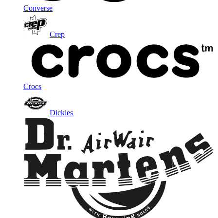
Converse
Crep
Crocs
Dickies