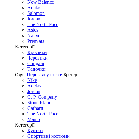
New Balance
Adidas
Salomon
Jordan
The North Face
Asics
Native
Premiata
Категорії
Кросівки
Черевики
Сандалі
Tапочки
Одяг
Переглянути все
Бренди
Nike
Adidas
Jordan
C. P. Company
Stone Island
Carhartt
The North Face
Manto
Категорії
Куртки
Спортивні костюми