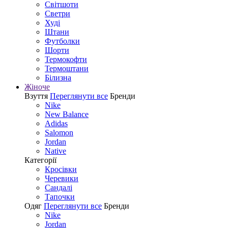
Світшоти
Светри
Худі
Штани
Футболки
Шорти
Термокофти
Термоштани
Білизна
Жіноче
Взуття
Переглянути все
Бренди
Nike
New Balance
Adidas
Salomon
Jordan
Native
Категорії
Кросівки
Черевики
Сандалі
Tапочки
Одяг
Переглянути все
Бренди
Nike
Jordan