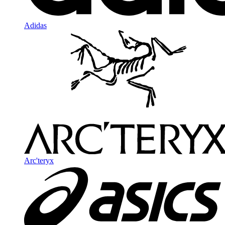
Adidas
Arc'teryx