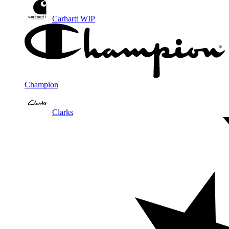
Carhartt WIP
Champion
Clarks