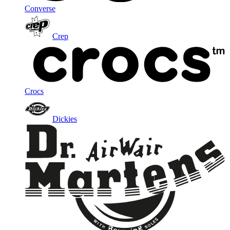
Converse
Crep
Crocs
Dickies