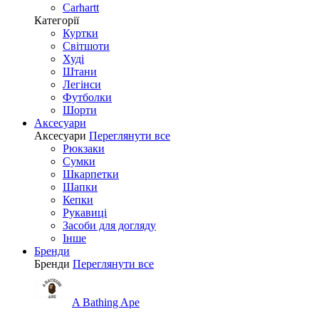
Carhartt
Категорії
Куртки
Світшоти
Худі
Штани
Легінси
Футболки
Шорти
Аксесуари
Аксесуари
Переглянути все
Рюкзаки
Сумки
Шкарпетки
Шапки
Кепки
Рукавиці
Засоби для догляду
Інше
Бренди
Бренди
Переглянути все
A Bathing Ape