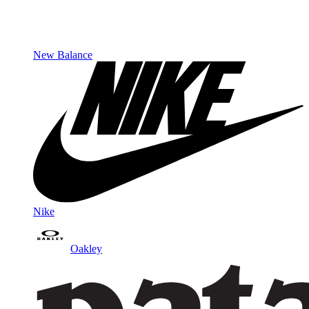
New Balance
Nike
Oakley