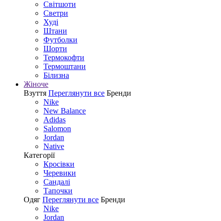
Світшоти
Светри
Худі
Штани
Футболки
Шорти
Термокофти
Термоштани
Білизна
Жіноче
Взуття
Переглянути все
Бренди
Nike
New Balance
Adidas
Salomon
Jordan
Native
Категорії
Кросівки
Черевики
Сандалі
Tапочки
Одяг
Переглянути все
Бренди
Nike
Jordan