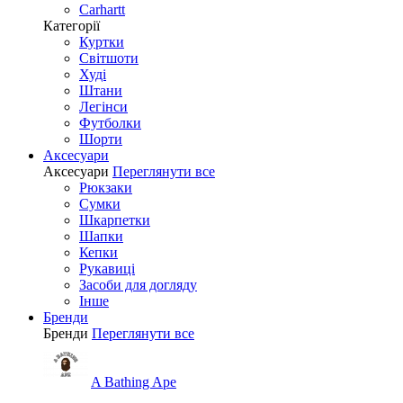
Carhartt
Категорії
Куртки
Світшоти
Худі
Штани
Легінси
Футболки
Шорти
Аксесуари
Аксесуари
Переглянути все
Рюкзаки
Сумки
Шкарпетки
Шапки
Кепки
Рукавиці
Засоби для догляду
Інше
Бренди
Бренди
Переглянути все
A Bathing Ape