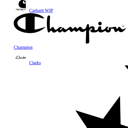
Carhartt WIP
Champion
Clarks