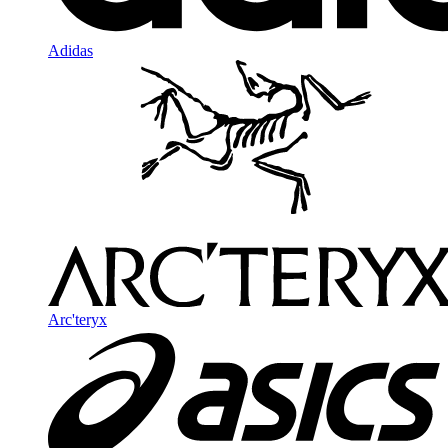
Adidas
Arc'teryx