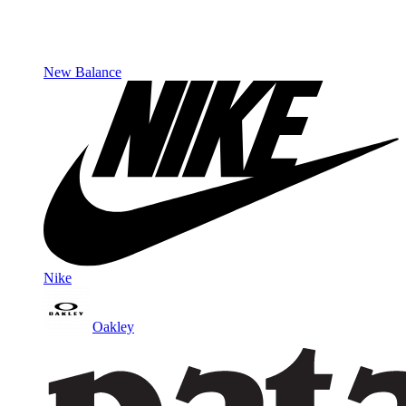
New Balance
Nike
Oakley