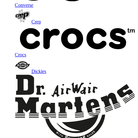
Converse
Crep
Crocs
Dickies