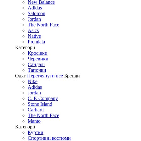
New Balance
Adidas
Salomon
Jordan
The North Face
Asics
Native
Premiata
Категорії
Кросівки
Черевики
Сандалі
Tапочки
Одяг
Переглянути все
Бренди
Nike
Adidas
Jordan
C. P. Company
Stone Island
Carhartt
The North Face
Manto
Категорії
Куртки
Спортивні костюми