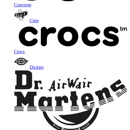
Converse
Crep
Crocs
Dickies