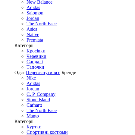
New Balance
Adidas
Salomon
Jordan
The North Face
Asics
Native
Premiata
Категорії
Кросівки
Черевики
Сандалі
Tапочки
Одяг
Переглянути все
Бренди
Nike
Adidas
Jordan
C. P. Company
Stone Island
Carhartt
The North Face
Manto
Категорії
Куртки
Спортивні костюми