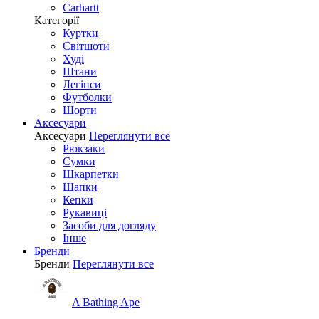
Carhartt
Категорії
Куртки
Світшоти
Худі
Штани
Легінси
Футболки
Шорти
Аксесуари
Аксесуари
Переглянути все
Рюкзаки
Сумки
Шкарпетки
Шапки
Кепки
Рукавиці
Засоби для догляду
Інше
Бренди
Бренди
Переглянути все
A Bathing Ape