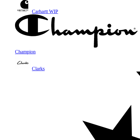
Carhartt WIP
Champion
Clarks