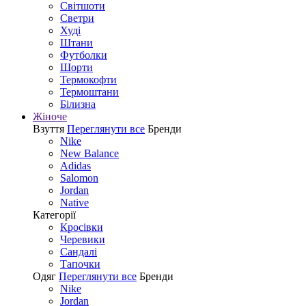
Світшоти
Светри
Худі
Штани
Футболки
Шорти
Термокофти
Термоштани
Білизна
Жіноче
Взуття
Переглянути все
Бренди
Nike
New Balance
Adidas
Salomon
Jordan
Native
Категорії
Кросівки
Черевики
Сандалі
Tапочки
Одяг
Переглянути все
Бренди
Nike
Jordan