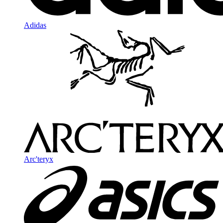
Adidas
Arc'teryx