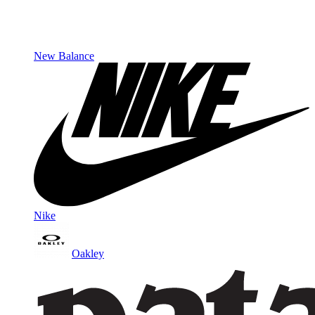
New Balance
Nike
Oakley