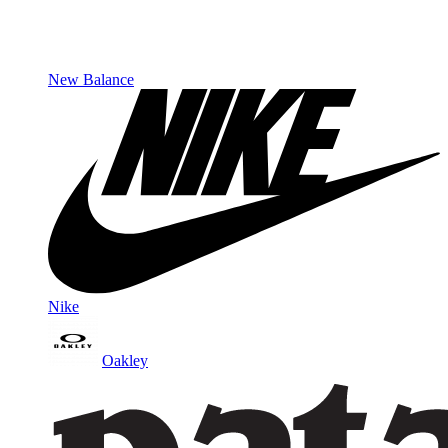
New Balance
Nike
Oakley