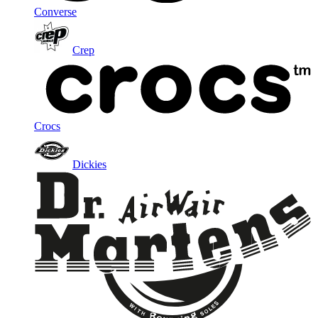
Converse
Crep
Crocs
Dickies