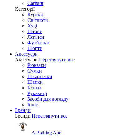
Carhartt
Категорії
Куртки
Світшоти
Худі
Штани
Легінси
Футболки
Шорти
Аксесуари
Аксесуари
Переглянути все
Рюкзаки
Сумки
Шкарпетки
Шапки
Кепки
Рукавиці
Засоби для догляду
Інше
Бренди
Бренди
Переглянути все
A Bathing Ape