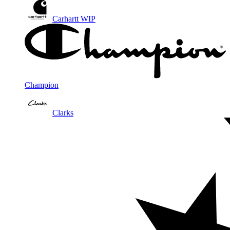
Carhartt WIP
Champion
Clarks