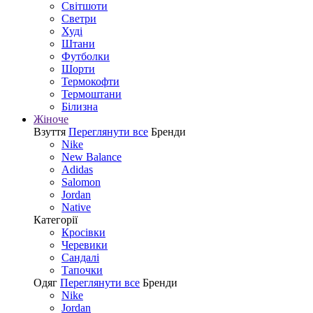
Світшоти
Светри
Худі
Штани
Футболки
Шорти
Термокофти
Термоштани
Білизна
Жіноче
Взуття
Переглянути все
Бренди
Nike
New Balance
Adidas
Salomon
Jordan
Native
Категорії
Кросівки
Черевики
Сандалі
Tапочки
Одяг
Переглянути все
Бренди
Nike
Jordan