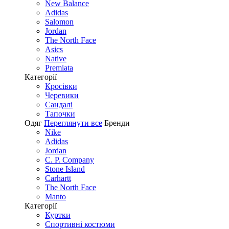
New Balance
Adidas
Salomon
Jordan
The North Face
Asics
Native
Premiata
Категорії
Кросівки
Черевики
Сандалі
Tапочки
Одяг
Переглянути все
Бренди
Nike
Adidas
Jordan
C. P. Company
Stone Island
Carhartt
The North Face
Manto
Категорії
Куртки
Спортивні костюми