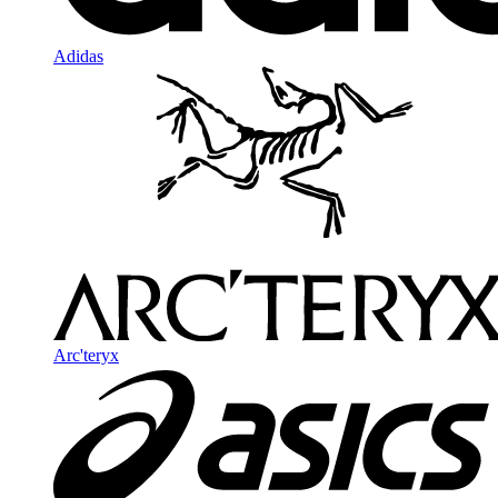
Adidas
Arc'teryx