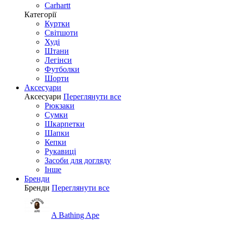
Carhartt
Категорії
Куртки
Світшоти
Худі
Штани
Легінси
Футболки
Шорти
Аксесуари
Аксесуари
Переглянути все
Рюкзаки
Сумки
Шкарпетки
Шапки
Кепки
Рукавиці
Засоби для догляду
Інше
Бренди
Бренди
Переглянути все
A Bathing Ape