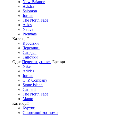
New Balance
Adidas
Salomon
Jordan
The North Face
Asics
Native
Premiata
Категорії
Кросівки
Черевики
Сандалі
Tапочки
Одяг
Переглянути все
Бренди
Nike
Adidas
Jordan
C. P. Company
Stone Island
Carhartt
The North Face
Manto
Категорії
Куртки
Спортивні костюми