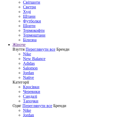
Світшоти
Светри
Худі
Штани
Футболки
Шорти
Термокофти
Термоштани
Білизна
Жіноче
Взуття
Переглянути все
Бренди
Nike
New Balance
Adidas
Salomon
Jordan
Native
Категорії
Кросівки
Черевики
Сандалі
Tапочки
Одяг
Переглянути все
Бренди
Nike
Jordan