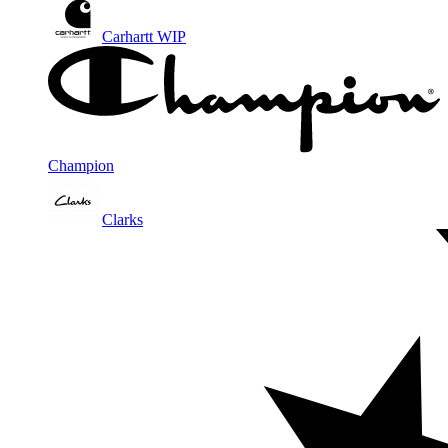
Carhartt WIP
Champion
Clarks