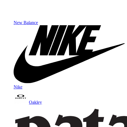
New Balance
Nike
Oakley