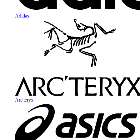
Adidas
Arc'teryx