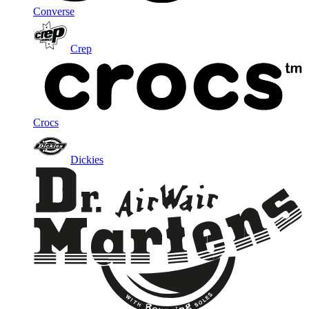
Converse
Crep
Crocs
Dickies