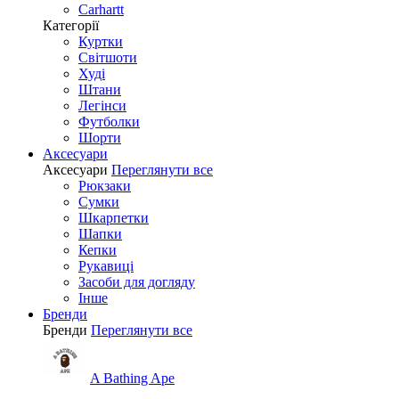
Carhartt
Категорії
Куртки
Світшоти
Худі
Штани
Легінси
Футболки
Шорти
Аксесуари
Аксесуари
Переглянути все
Рюкзаки
Сумки
Шкарпетки
Шапки
Кепки
Рукавиці
Засоби для догляду
Інше
Бренди
Бренди
Переглянути все
A Bathing Ape