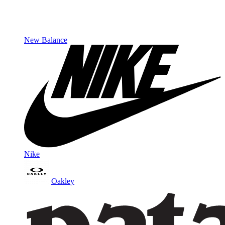
New Balance
Nike
Oakley