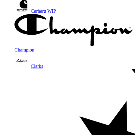
Carhartt WIP
Champion
Clarks