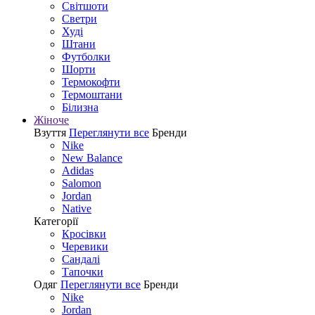
Світшоти
Светри
Худі
Штани
Футболки
Шорти
Термокофти
Термоштани
Білизна
Жіноче
Взуття
Переглянути все
Бренди
Nike
New Balance
Adidas
Salomon
Jordan
Native
Категорії
Кросівки
Черевики
Сандалі
Tапочки
Одяг
Переглянути все
Бренди
Nike
Jordan