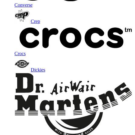
Converse
Crep
Crocs
Dickies