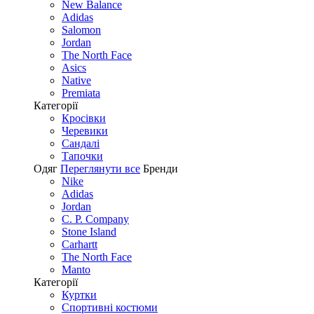
New Balance
Adidas
Salomon
Jordan
The North Face
Asics
Native
Premiata
Категорії
Кросівки
Черевики
Сандалі
Tапочки
Одяг
Переглянути все
Бренди
Nike
Adidas
Jordan
C. P. Company
Stone Island
Carhartt
The North Face
Manto
Категорії
Куртки
Спортивні костюми