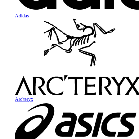
Adidas
Arc'teryx