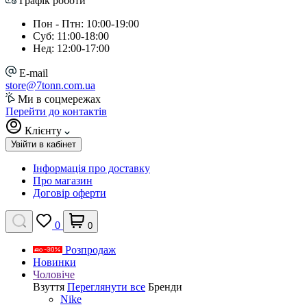
Графік роботи
Пон - Птн: 10:00-19:00
Суб: 11:00-18:00
Нед: 12:00-17:00
E-mail
store@7tonn.com.ua
Ми в соцмережах
Перейти до контактів
Клієнту
Увійти в кабінет
Інформація про доставку
Про магазин
Договір оферти
0
0
Розпродаж
Новинки
Чоловіче
Взуття
Переглянути все
Бренди
Nike