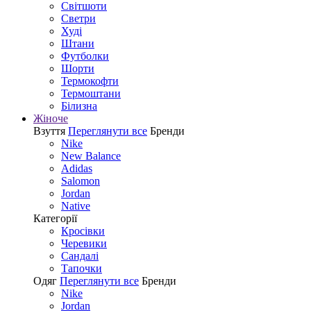
Світшоти
Светри
Худі
Штани
Футболки
Шорти
Термокофти
Термоштани
Білизна
Жіноче
Взуття
Переглянути все
Бренди
Nike
New Balance
Adidas
Salomon
Jordan
Native
Категорії
Кросівки
Черевики
Сандалі
Tапочки
Одяг
Переглянути все
Бренди
Nike
Jordan