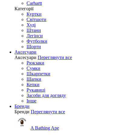
Carhartt
Категорії
Куртки
Світшоти
Худі
Штани
Легінси
Футболки
Шорти
Аксесуари
Аксесуари
Переглянути все
Рюкзаки
Сумки
Шкарпетки
Шапки
Кепки
Рукавиці
Засоби для догляду
Інше
Бренди
Бренди
Переглянути все
A Bathing Ape