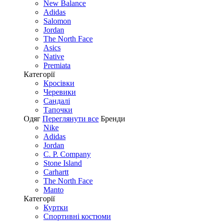
New Balance
Adidas
Salomon
Jordan
The North Face
Asics
Native
Premiata
Категорії
Кросівки
Черевики
Сандалі
Tапочки
Одяг
Переглянути все
Бренди
Nike
Adidas
Jordan
C. P. Company
Stone Island
Carhartt
The North Face
Manto
Категорії
Куртки
Спортивні костюми