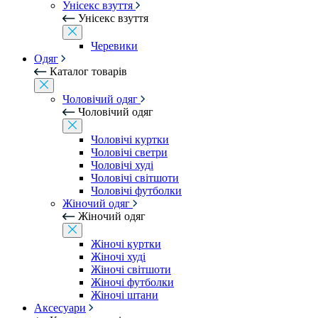
Унісекс взуття
Унісекс взуття
Черевики
Одяг
Каталог товарів
Чоловічий одяг
Чоловічий одяг
Чоловічі куртки
Чоловічі светри
Чоловічі худі
Чоловічі світшоти
Чоловічі футболки
Жіночий одяг
Жіночий одяг
Жіночі куртки
Жіночі худі
Жіночі світшоти
Жіночі футболки
Жіночі штани
Аксесуари