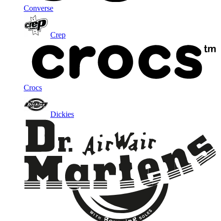
Converse
Crep
Crocs
Dickies