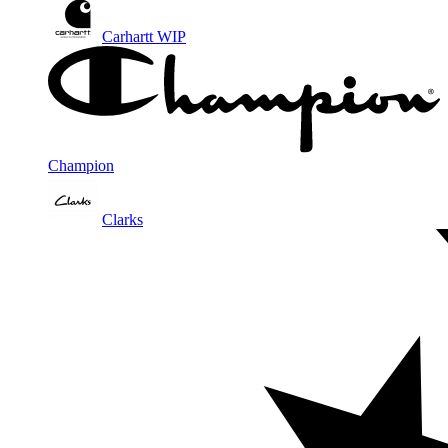
Carhartt WIP
Champion
Clarks