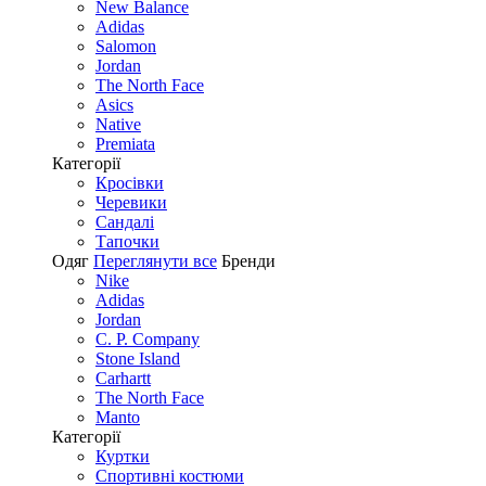
New Balance
Adidas
Salomon
Jordan
The North Face
Asics
Native
Premiata
Категорії
Кросівки
Черевики
Сандалі
Tапочки
Одяг
Переглянути все
Бренди
Nike
Adidas
Jordan
C. P. Company
Stone Island
Carhartt
The North Face
Manto
Категорії
Куртки
Спортивні костюми