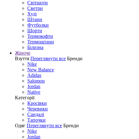
Світшоти
Светри
Худі
Штани
Футболки
Шорти
Термокофти
Термоштани
Білизна
Жіноче
Взуття
Переглянути все
Бренди
Nike
New Balance
Adidas
Salomon
Jordan
Native
Категорії
Кросівки
Черевики
Сандалі
Tапочки
Одяг
Переглянути все
Бренди
Nike
Jordan