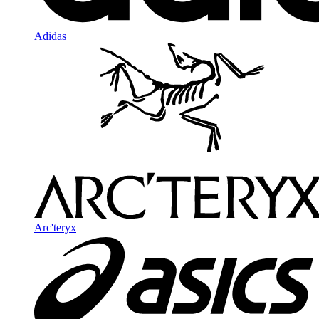
Adidas
Arc'teryx