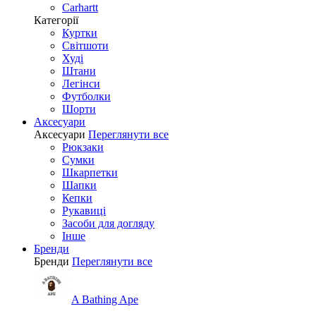
Carhartt
Категорії
Куртки
Світшоти
Худі
Штани
Легінси
Футболки
Шорти
Аксесуари
Аксесуари
Переглянути все
Рюкзаки
Сумки
Шкарпетки
Шапки
Кепки
Рукавиці
Засоби для догляду
Інше
Бренди
Бренди
Переглянути все
A Bathing Ape