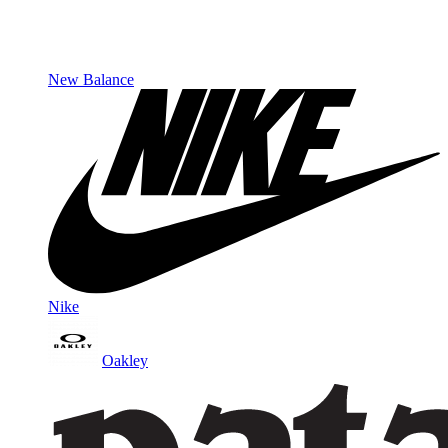
New Balance
Nike
Oakley