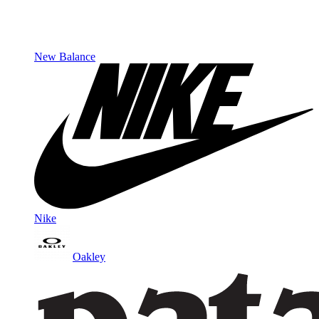
New Balance
Nike
Oakley