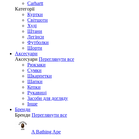
Carhartt
Категорії
Куртки
Світшоти
Худі
Штани
Легінси
Футболки
Шорти
Аксесуари
Аксесуари
Переглянути все
Рюкзаки
Сумки
Шкарпетки
Шапки
Кепки
Рукавиці
Засоби для догляду
Інше
Бренди
Бренди
Переглянути все
A Bathing Ape