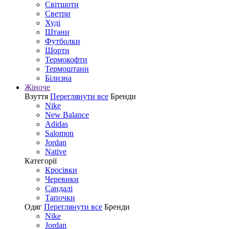
Світшоти
Светри
Худі
Штани
Футболки
Шорти
Термокофти
Термоштани
Білизна
Жіноче
Взуття
Переглянути все
Бренди
Nike
New Balance
Adidas
Salomon
Jordan
Native
Категорії
Кросівки
Черевики
Сандалі
Tапочки
Одяг
Переглянути все
Бренди
Nike
Jordan