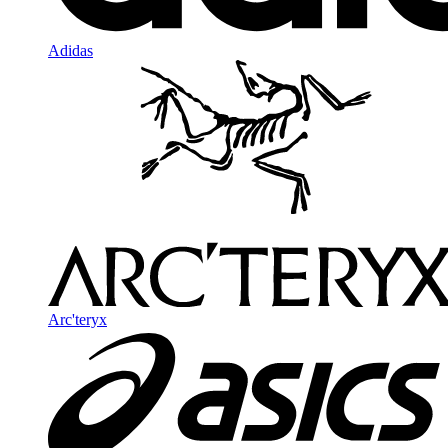
Adidas
Arc'teryx