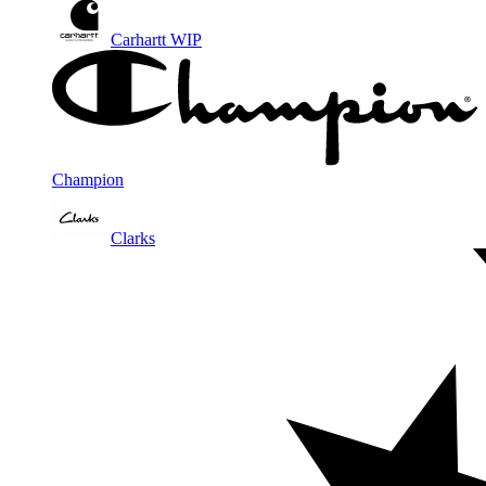
Carhartt WIP
Champion
Clarks