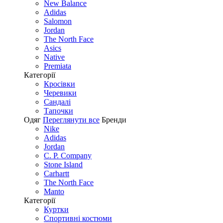
New Balance
Adidas
Salomon
Jordan
The North Face
Asics
Native
Premiata
Категорії
Кросівки
Черевики
Сандалі
Tапочки
Одяг
Переглянути все
Бренди
Nike
Adidas
Jordan
C. P. Company
Stone Island
Carhartt
The North Face
Manto
Категорії
Куртки
Спортивні костюми