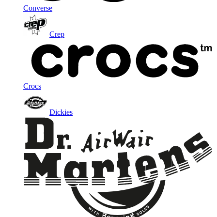
Converse
Crep
Crocs
Dickies