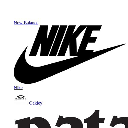
New Balance
Nike
Oakley