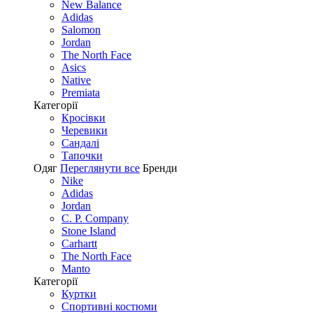
New Balance
Adidas
Salomon
Jordan
The North Face
Asics
Native
Premiata
Категорії
Кросівки
Черевики
Сандалі
Tапочки
Одяг
Переглянути все
Бренди
Nike
Adidas
Jordan
C. P. Company
Stone Island
Carhartt
The North Face
Manto
Категорії
Куртки
Спортивні костюми