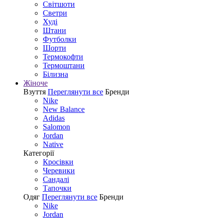
Світшоти
Светри
Худі
Штани
Футболки
Шорти
Термокофти
Термоштани
Білизна
Жіноче
Взуття
Переглянути все
Бренди
Nike
New Balance
Adidas
Salomon
Jordan
Native
Категорії
Кросівки
Черевики
Сандалі
Tапочки
Одяг
Переглянути все
Бренди
Nike
Jordan