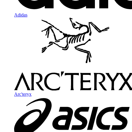
Adidas
Arc'teryx