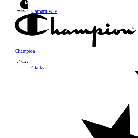
Carhartt WIP
Champion
Clarks