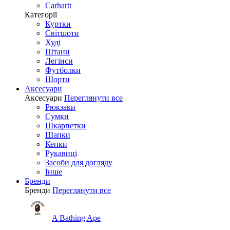
Carhartt
Категорії
Куртки
Світшоти
Худі
Штани
Легінси
Футболки
Шорти
Аксесуари
Аксесуари
Переглянути все
Рюкзаки
Сумки
Шкарпетки
Шапки
Кепки
Рукавиці
Засоби для догляду
Інше
Бренди
Бренди
Переглянути все
A Bathing Ape