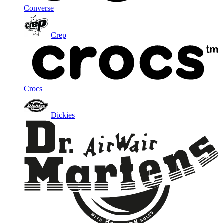
Converse
Crep
Crocs
Dickies