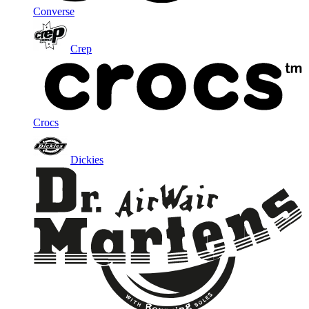
Converse
Crep
Crocs
Dickies