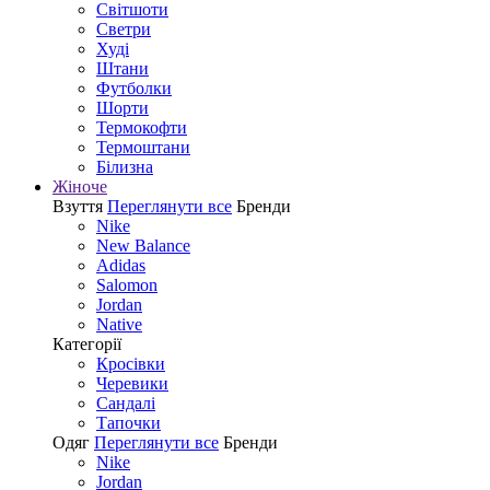
Світшоти
Светри
Худі
Штани
Футболки
Шорти
Термокофти
Термоштани
Білизна
Жіноче
Взуття
Переглянути все
Бренди
Nike
New Balance
Adidas
Salomon
Jordan
Native
Категорії
Кросівки
Черевики
Сандалі
Tапочки
Одяг
Переглянути все
Бренди
Nike
Jordan