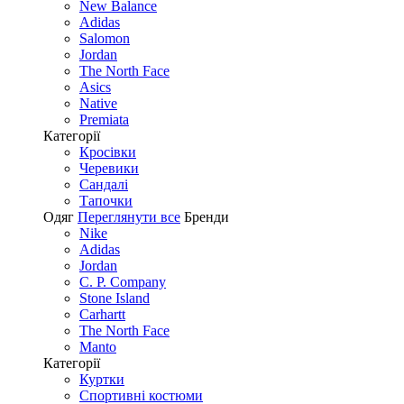
New Balance
Adidas
Salomon
Jordan
The North Face
Asics
Native
Premiata
Категорії
Кросівки
Черевики
Сандалі
Tапочки
Одяг
Переглянути все
Бренди
Nike
Adidas
Jordan
C. P. Company
Stone Island
Carhartt
The North Face
Manto
Категорії
Куртки
Спортивні костюми