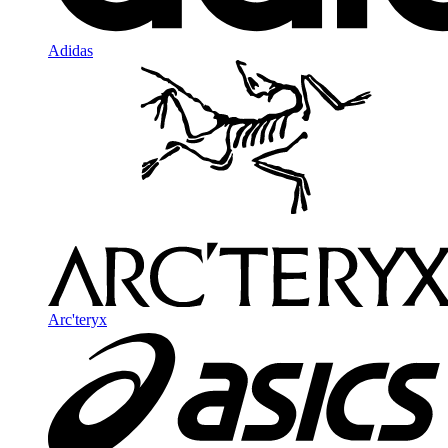
Adidas
Arc'teryx