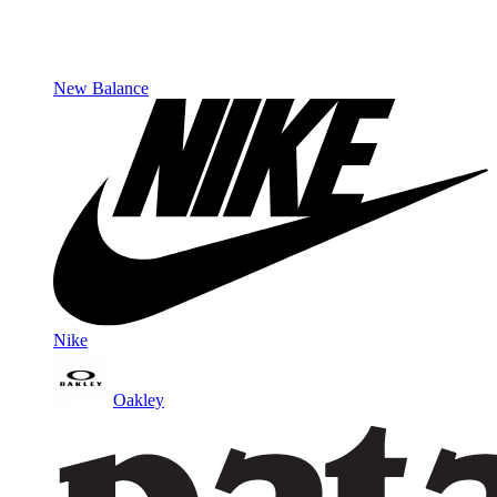
New Balance
Nike
Oakley