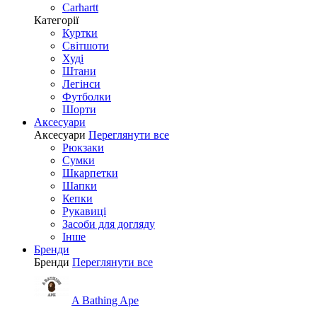
Carhartt
Категорії
Куртки
Світшоти
Худі
Штани
Легінси
Футболки
Шорти
Аксесуари
Аксесуари
Переглянути все
Рюкзаки
Сумки
Шкарпетки
Шапки
Кепки
Рукавиці
Засоби для догляду
Інше
Бренди
Бренди
Переглянути все
A Bathing Ape