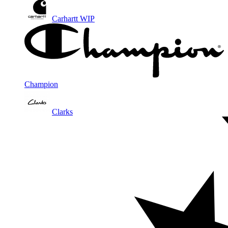
Carhartt WIP
Champion
Clarks