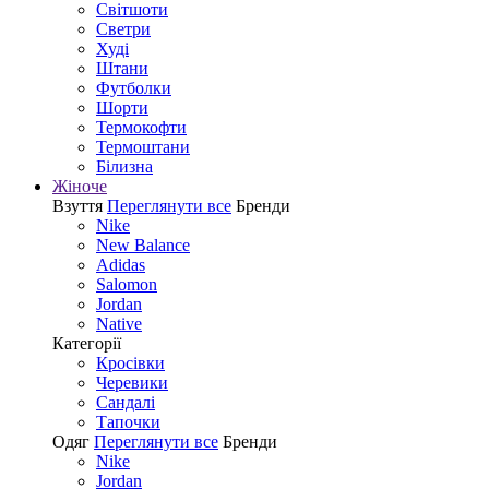
Світшоти
Светри
Худі
Штани
Футболки
Шорти
Термокофти
Термоштани
Білизна
Жіноче
Взуття
Переглянути все
Бренди
Nike
New Balance
Adidas
Salomon
Jordan
Native
Категорії
Кросівки
Черевики
Сандалі
Tапочки
Одяг
Переглянути все
Бренди
Nike
Jordan