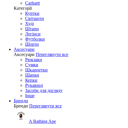
Carhartt
Категорії
Куртки
Світшоти
Худі
Штани
Легінси
Футболки
Шорти
Аксесуари
Аксесуари
Переглянути все
Рюкзаки
Сумки
Шкарпетки
Шапки
Кепки
Рукавиці
Засоби для догляду
Інше
Бренди
Бренди
Переглянути все
A Bathing Ape