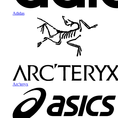
Adidas
Arc'teryx