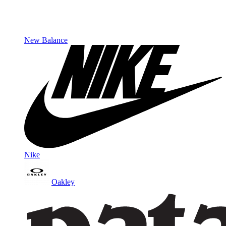
New Balance
Nike
Oakley