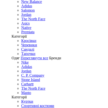
New Balance
Adidas
Salomon
Jordan
The North Face
Asics
Native
Premiata
Категорії
Кросівки
Черевики
Сандалі
Tапочки
Одяг
Переглянути все
Бренди
Nike
Adidas
Jordan
C. P. Company
Stone Island
Carhartt
The North Face
Manto
Категорії
Куртки
Спортивні костюми