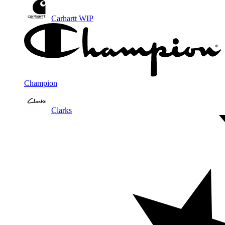
Carhartt WIP
Champion
Clarks