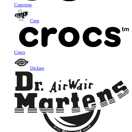
Converse
Crep
Crocs
Dickies