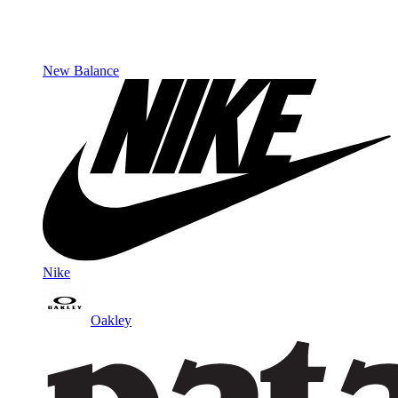
New Balance
Nike
Oakley