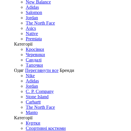
New Balance
Adidas
Salomon
Jordan
The North Face
Asics
Native
Premiata
Категорії
Кросівки
Черевики
Сандалі
Tапочки
Одяг
Переглянути все
Бренди
Nike
Adidas
Jordan
C. P. Company
Stone Island
Carhartt
The North Face
Manto
Категорії
Куртки
Спортивні костюми