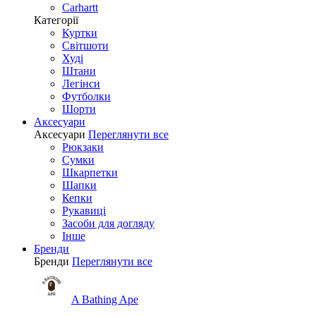
Carhartt
Категорії
Куртки
Світшоти
Худі
Штани
Легінси
Футболки
Шорти
Аксесуари
Аксесуари
Переглянути все
Рюкзаки
Сумки
Шкарпетки
Шапки
Кепки
Рукавиці
Засоби для догляду
Інше
Бренди
Бренди
Переглянути все
A Bathing Ape