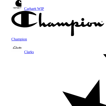
Carhartt WIP
Champion
Clarks