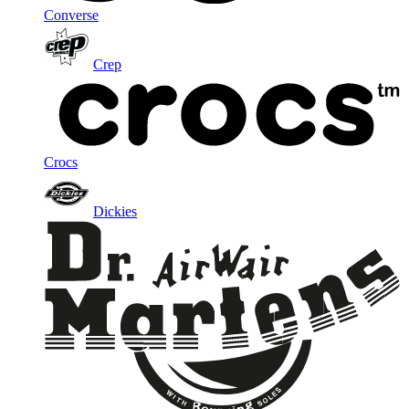
Converse
Crep
Crocs
Dickies