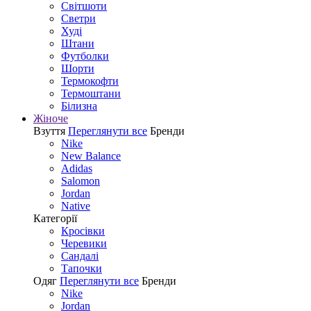
Світшоти
Светри
Худі
Штани
Футболки
Шорти
Термокофти
Термоштани
Білизна
Жіноче
Взуття
Переглянути все
Бренди
Nike
New Balance
Adidas
Salomon
Jordan
Native
Категорії
Кросівки
Черевики
Сандалі
Tапочки
Одяг
Переглянути все
Бренди
Nike
Jordan