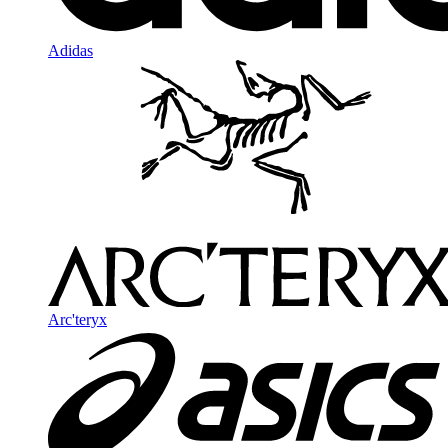
Adidas
Arc'teryx