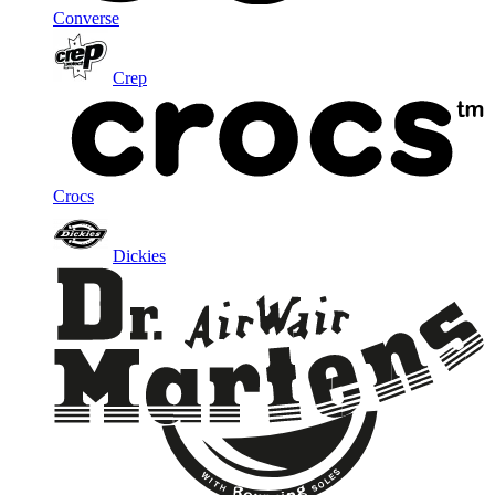
Converse
Crep
Crocs
Dickies