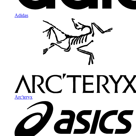
Adidas
Arc'teryx