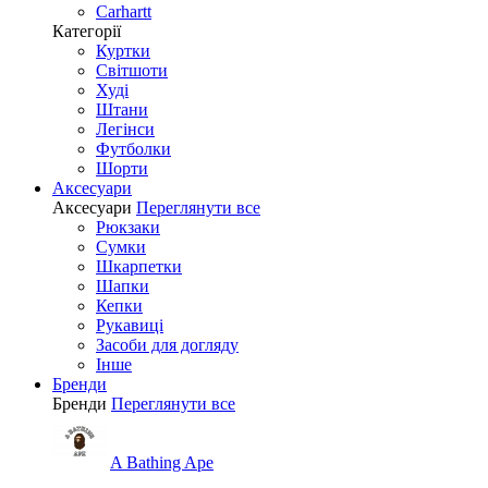
Carhartt
Категорії
Куртки
Світшоти
Худі
Штани
Легінси
Футболки
Шорти
Аксесуари
Аксесуари
Переглянути все
Рюкзаки
Сумки
Шкарпетки
Шапки
Кепки
Рукавиці
Засоби для догляду
Інше
Бренди
Бренди
Переглянути все
A Bathing Ape