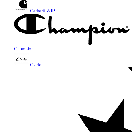
Carhartt WIP
Champion
Clarks