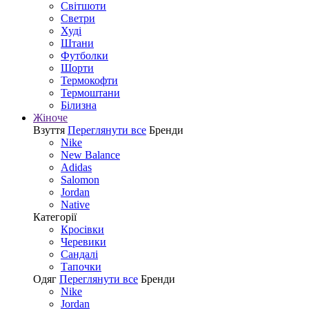
Світшоти
Светри
Худі
Штани
Футболки
Шорти
Термокофти
Термоштани
Білизна
Жіноче
Взуття
Переглянути все
Бренди
Nike
New Balance
Adidas
Salomon
Jordan
Native
Категорії
Кросівки
Черевики
Сандалі
Tапочки
Одяг
Переглянути все
Бренди
Nike
Jordan