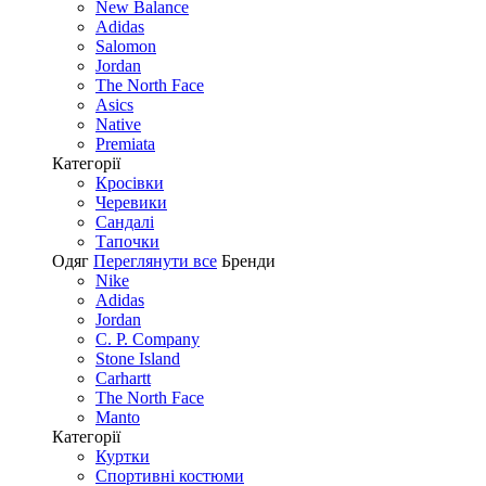
New Balance
Adidas
Salomon
Jordan
The North Face
Asics
Native
Premiata
Категорії
Кросівки
Черевики
Сандалі
Tапочки
Одяг
Переглянути все
Бренди
Nike
Adidas
Jordan
C. P. Company
Stone Island
Carhartt
The North Face
Manto
Категорії
Куртки
Спортивні костюми