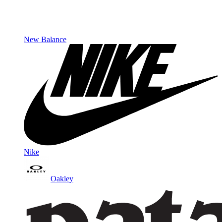
New Balance
Nike
Oakley