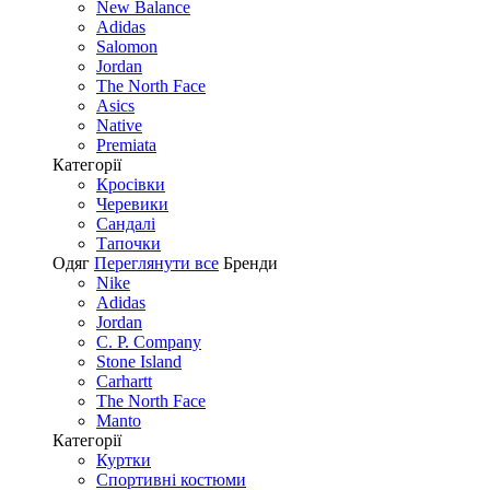
New Balance
Adidas
Salomon
Jordan
The North Face
Asics
Native
Premiata
Категорії
Кросівки
Черевики
Сандалі
Tапочки
Одяг
Переглянути все
Бренди
Nike
Adidas
Jordan
C. P. Company
Stone Island
Carhartt
The North Face
Manto
Категорії
Куртки
Спортивні костюми