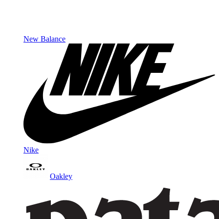
New Balance
Nike
Oakley