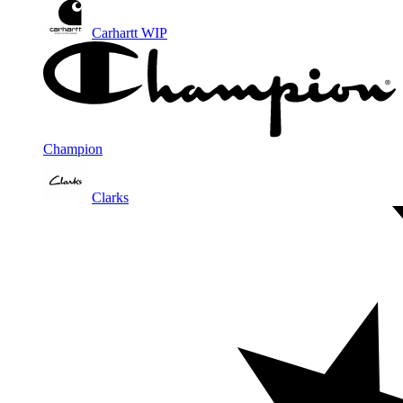
Carhartt WIP
Champion
Clarks