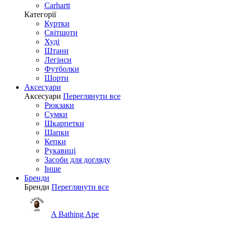
Carhartt
Категорії
Куртки
Світшоти
Худі
Штани
Легінси
Футболки
Шорти
Аксесуари
Аксесуари
Переглянути все
Рюкзаки
Сумки
Шкарпетки
Шапки
Кепки
Рукавиці
Засоби для догляду
Інше
Бренди
Бренди
Переглянути все
A Bathing Ape