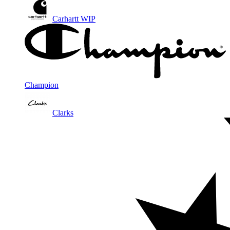
Carhartt WIP
Champion
Clarks