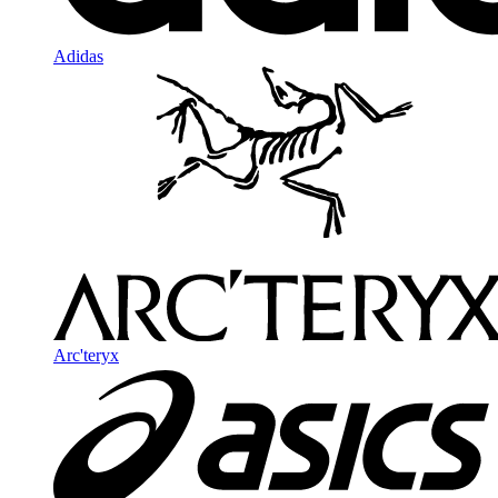
Adidas
Arc'teryx