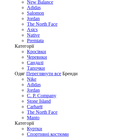
New Balance
Adidas
Salomon
Jordan
The North Face
Asics
Native
Premiata
Категорії
Кросівки
Черевики
Сандалі
Tапочки
Одяг
Переглянути все
Бренди
Nike
Adidas
Jordan
C. P. Company
Stone Island
Carhartt
The North Face
Manto
Категорії
Куртки
Спортивні костюми