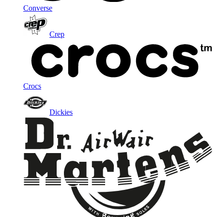
Converse
Crep
Crocs
Dickies