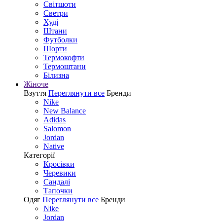
Світшоти
Светри
Худі
Штани
Футболки
Шорти
Термокофти
Термоштани
Білизна
Жіноче
Взуття
Переглянути все
Бренди
Nike
New Balance
Adidas
Salomon
Jordan
Native
Категорії
Кросівки
Черевики
Сандалі
Tапочки
Одяг
Переглянути все
Бренди
Nike
Jordan