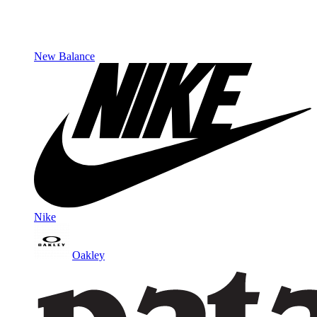
New Balance
Nike
Oakley