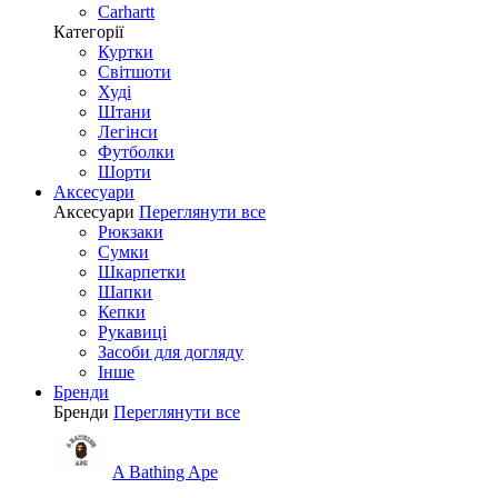
Carhartt
Категорії
Куртки
Світшоти
Худі
Штани
Легінси
Футболки
Шорти
Аксесуари
Аксесуари
Переглянути все
Рюкзаки
Сумки
Шкарпетки
Шапки
Кепки
Рукавиці
Засоби для догляду
Інше
Бренди
Бренди
Переглянути все
A Bathing Ape