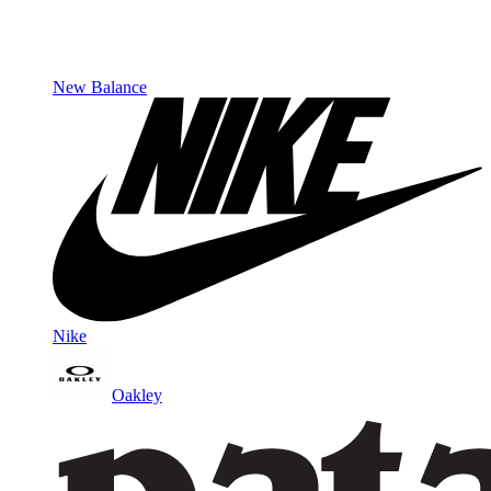
New Balance
Nike
Oakley