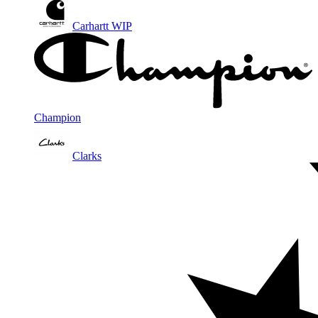
Carhartt WIP
Champion
Clarks