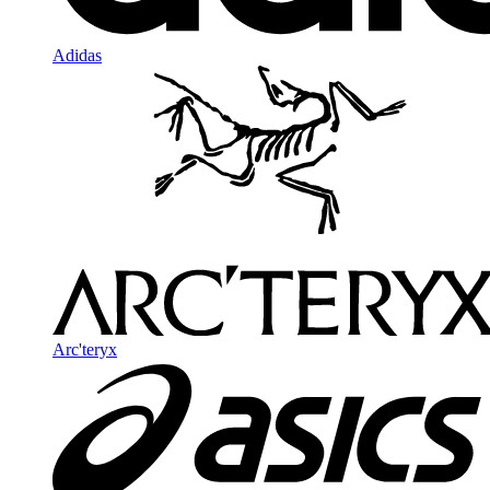
Adidas
Arc'teryx