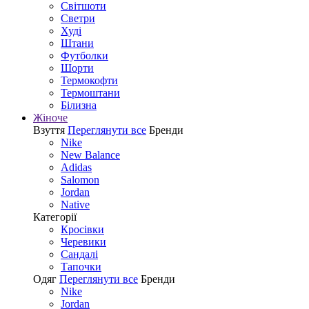
Світшоти
Светри
Худі
Штани
Футболки
Шорти
Термокофти
Термоштани
Білизна
Жіноче
Взуття
Переглянути все
Бренди
Nike
New Balance
Adidas
Salomon
Jordan
Native
Категорії
Кросівки
Черевики
Сандалі
Tапочки
Одяг
Переглянути все
Бренди
Nike
Jordan