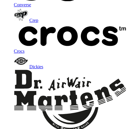
Converse
Crep
Crocs
Dickies