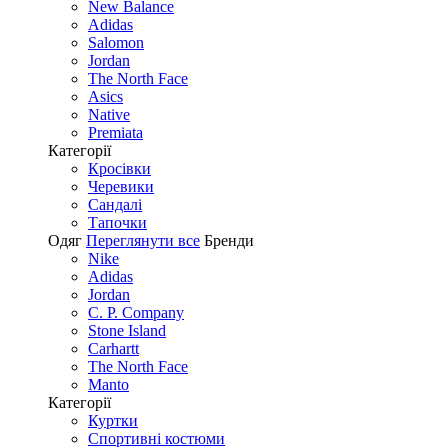
New Balance
Adidas
Salomon
Jordan
The North Face
Asics
Native
Premiata
Категорії
Кросівки
Черевики
Сандалі
Tапочки
Одяг
Переглянути все
Бренди
Nike
Adidas
Jordan
C. P. Company
Stone Island
Carhartt
The North Face
Manto
Категорії
Куртки
Спортивні костюми