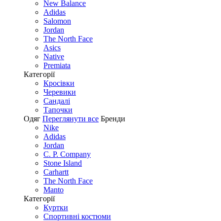
New Balance
Adidas
Salomon
Jordan
The North Face
Asics
Native
Premiata
Категорії
Кросівки
Черевики
Сандалі
Tапочки
Одяг
Переглянути все
Бренди
Nike
Adidas
Jordan
C. P. Company
Stone Island
Carhartt
The North Face
Manto
Категорії
Куртки
Спортивні костюми