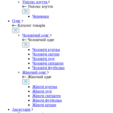
Унісекс взуття
Унісекс взуття
Черевики
Одяг
Каталог товарів
Чоловічий одяг
Чоловічий одяг
Чоловічі куртки
Чоловічі светри
Чоловічі худі
Чоловічі світшоти
Чоловічі футболки
Жіночий одяг
Жіночий одяг
Жіночі куртки
Жіночі худі
Жіночі світшоти
Жіночі футболки
Жіночі штани
Аксесуари