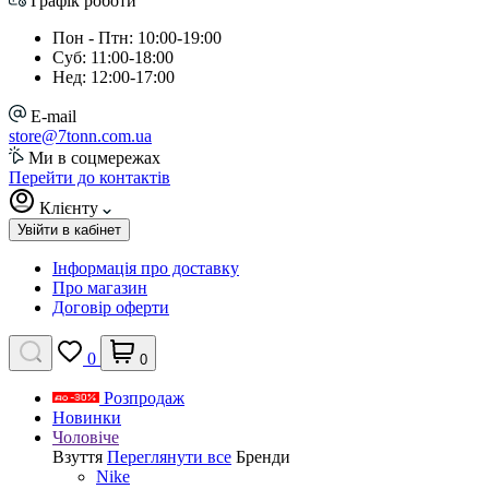
Графік роботи
Пон - Птн: 10:00-19:00
Суб: 11:00-18:00
Нед: 12:00-17:00
E-mail
store@7tonn.com.ua
Ми в соцмережах
Перейти до контактів
Клієнту
Увійти в кабінет
Інформація про доставку
Про магазин
Договір оферти
0
0
Розпродаж
Новинки
Чоловіче
Взуття
Переглянути все
Бренди
Nike