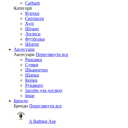
Carhartt
Категорії
Куртки
Світшоти
Худі
Штани
Легінси
Футболки
Шорти
Аксесуари
Аксесуари
Переглянути все
Рюкзаки
Сумки
Шкарпетки
Шапки
Кепки
Рукавиці
Засоби для догляду
Інше
Бренди
Бренди
Переглянути все
A Bathing Ape