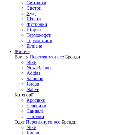
Світшоти
Светри
Худі
Штани
Футболки
Шорти
Термокофти
Термоштани
Білизна
Жіноче
Взуття
Переглянути все
Бренди
Nike
New Balance
Adidas
Salomon
Jordan
Native
Категорії
Кросівки
Черевики
Сандалі
Tапочки
Одяг
Переглянути все
Бренди
Nike
Jordan