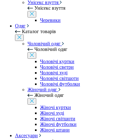
Унісекс взуття
Унісекс взуття
Черевики
Одяг
Каталог товарів
Чоловічий одяг
Чоловічий одяг
Чоловічі куртки
Чоловічі светри
Чоловічі худі
Чоловічі світшоти
Чоловічі футболки
Жіночий одяг
Жіночий одяг
Жіночі куртки
Жіночі худі
Жіночі світшоти
Жіночі футболки
Жіночі штани
Аксесуари