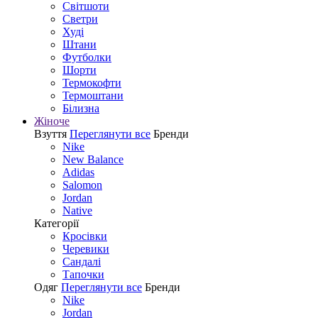
Світшоти
Светри
Худі
Штани
Футболки
Шорти
Термокофти
Термоштани
Білизна
Жіноче
Взуття
Переглянути все
Бренди
Nike
New Balance
Adidas
Salomon
Jordan
Native
Категорії
Кросівки
Черевики
Сандалі
Tапочки
Одяг
Переглянути все
Бренди
Nike
Jordan