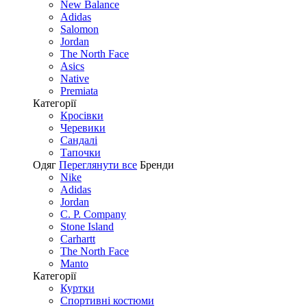
New Balance
Adidas
Salomon
Jordan
The North Face
Asics
Native
Premiata
Категорії
Кросівки
Черевики
Сандалі
Tапочки
Одяг
Переглянути все
Бренди
Nike
Adidas
Jordan
C. P. Company
Stone Island
Carhartt
The North Face
Manto
Категорії
Куртки
Спортивні костюми