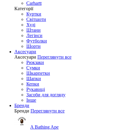
Carhartt
Категорії
Куртки
Світшоти
Худі
Штани
Легінси
Футболки
Шорти
Аксесуари
Аксесуари
Переглянути все
Рюкзаки
Сумки
Шкарпетки
Шапки
Кепки
Рукавиці
Засоби для догляду
Інше
Бренди
Бренди
Переглянути все
A Bathing Ape