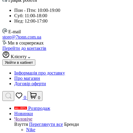
Графік роботи
Пон - Птн: 10:00-19:00
Суб: 11:00-18:00
Нед: 12:00-17:00
E-mail
store@7tonn.com.ua
Ми в соцмережах
Перейти до контактів
Клієнту
Увійти в кабінет
Інформація про доставку
Про магазин
Договір оферти
0
0
Розпродаж
Новинки
Чоловіче
Взуття
Переглянути все
Бренди
Nike