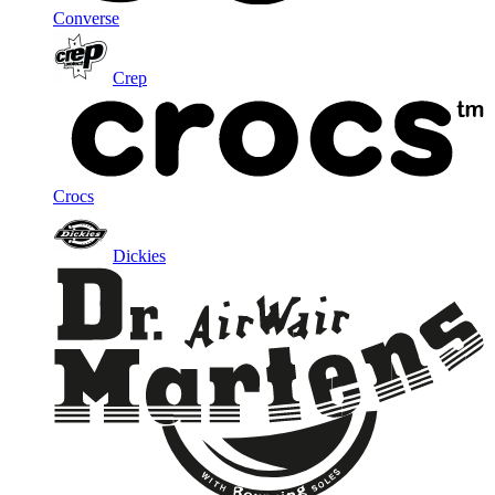
Converse
Crep
Crocs
Dickies