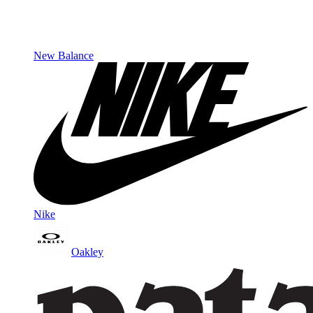
New Balance
Nike
Oakley