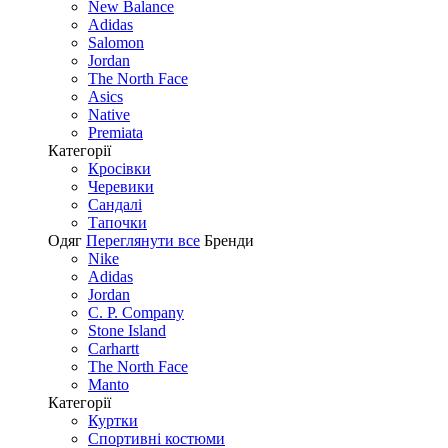
New Balance
Adidas
Salomon
Jordan
The North Face
Asics
Native
Premiata
Категорії
Кросівки
Черевики
Сандалі
Tапочки
Одяг
Переглянути все
Бренди
Nike
Adidas
Jordan
C. P. Company
Stone Island
Carhartt
The North Face
Manto
Категорії
Куртки
Спортивні костюми