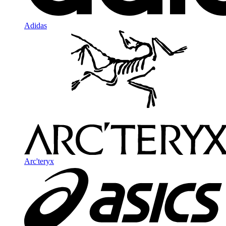
Adidas
Arc'teryx