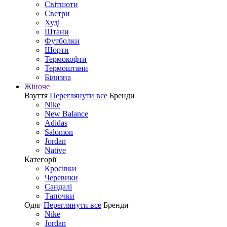
Світшоти
Светри
Худі
Штани
Футболки
Шорти
Термокофти
Термоштани
Білизна
Жіноче
Взуття
Переглянути все
Бренди
Nike
New Balance
Adidas
Salomon
Jordan
Native
Категорії
Кросівки
Черевики
Сандалі
Tапочки
Одяг
Переглянути все
Бренди
Nike
Jordan