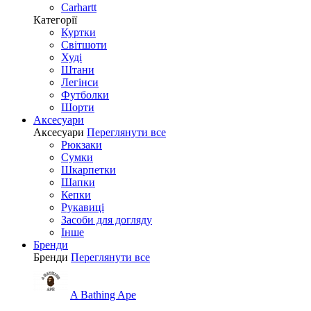
Carhartt
Категорії
Куртки
Світшоти
Худі
Штани
Легінси
Футболки
Шорти
Аксесуари
Аксесуари
Переглянути все
Рюкзаки
Сумки
Шкарпетки
Шапки
Кепки
Рукавиці
Засоби для догляду
Інше
Бренди
Бренди
Переглянути все
A Bathing Ape