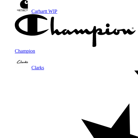
Carhartt WIP
Champion
Clarks