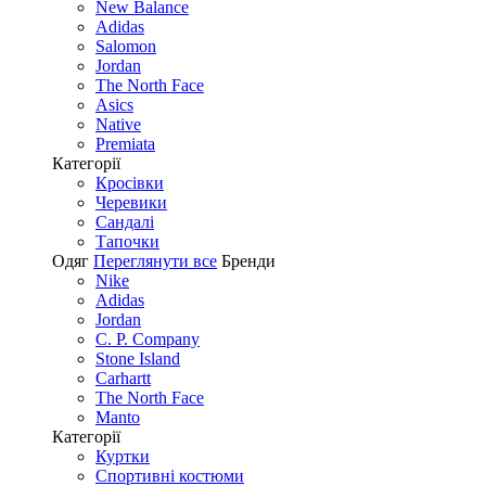
New Balance
Adidas
Salomon
Jordan
The North Face
Asics
Native
Premiata
Категорії
Кросівки
Черевики
Сандалі
Tапочки
Одяг
Переглянути все
Бренди
Nike
Adidas
Jordan
C. P. Company
Stone Island
Carhartt
The North Face
Manto
Категорії
Куртки
Спортивні костюми