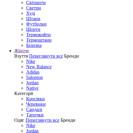
Світшоти
Светри
Худі
Штани
Футболки
Шорти
Термокофти
Термоштани
Білизна
Жіноче
Взуття
Переглянути все
Бренди
Nike
New Balance
Adidas
Salomon
Jordan
Native
Категорії
Кросівки
Черевики
Сандалі
Tапочки
Одяг
Переглянути все
Бренди
Nike
Jordan