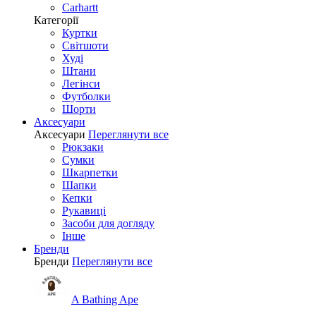
Carhartt
Категорії
Куртки
Світшоти
Худі
Штани
Легінси
Футболки
Шорти
Аксесуари
Аксесуари
Переглянути все
Рюкзаки
Сумки
Шкарпетки
Шапки
Кепки
Рукавиці
Засоби для догляду
Інше
Бренди
Бренди
Переглянути все
A Bathing Ape