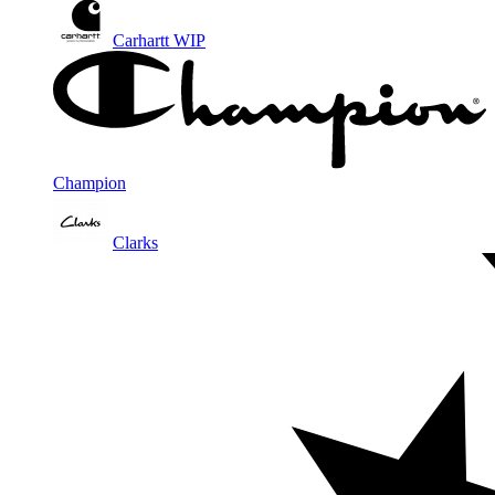
Carhartt WIP
Champion
Clarks