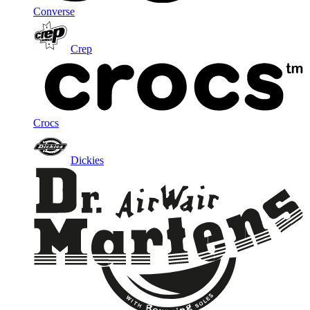
Converse
Crep
Crocs
Dickies