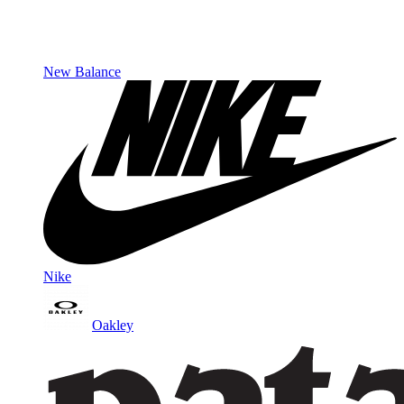
New Balance
Nike
Oakley