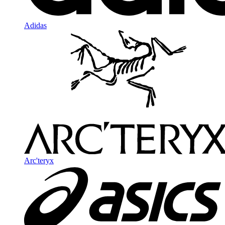
Adidas
Arc'teryx