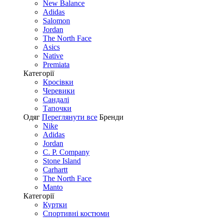
New Balance
Adidas
Salomon
Jordan
The North Face
Asics
Native
Premiata
Категорії
Кросівки
Черевики
Сандалі
Tапочки
Одяг
Переглянути все
Бренди
Nike
Adidas
Jordan
C. P. Company
Stone Island
Carhartt
The North Face
Manto
Категорії
Куртки
Спортивні костюми