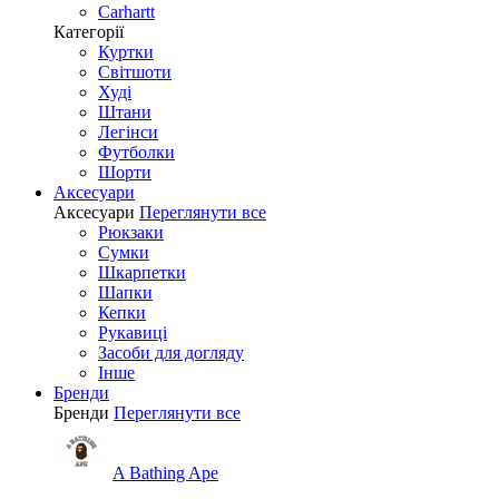
Carhartt
Категорії
Куртки
Світшоти
Худі
Штани
Легінси
Футболки
Шорти
Аксесуари
Аксесуари
Переглянути все
Рюкзаки
Сумки
Шкарпетки
Шапки
Кепки
Рукавиці
Засоби для догляду
Інше
Бренди
Бренди
Переглянути все
A Bathing Ape