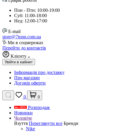
Графік роботи
Пон - Птн: 10:00-19:00
Суб: 11:00-18:00
Нед: 12:00-17:00
E-mail
store@7tonn.com.ua
Ми в соцмережах
Перейти до контактів
Клієнту
Увійти в кабінет
Інформація про доставку
Про магазин
Договір оферти
0
0
Розпродаж
Новинки
Чоловіче
Взуття
Переглянути все
Бренди
Nike