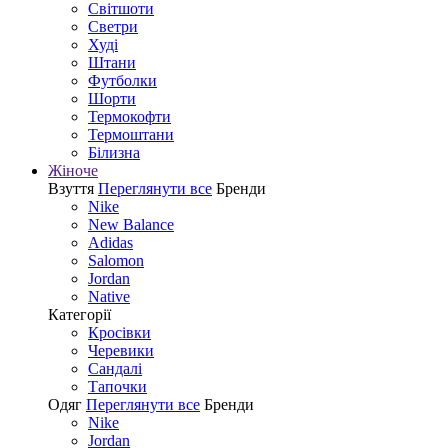
Світшоти
Светри
Худі
Штани
Футболки
Шорти
Термокофти
Термоштани
Білизна
Жіноче
Взуття
Переглянути все
Бренди
Nike
New Balance
Adidas
Salomon
Jordan
Native
Категорії
Кросівки
Черевики
Сандалі
Tапочки
Одяг
Переглянути все
Бренди
Nike
Jordan