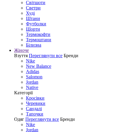
Світшоти
Светри
Худі
Штани
Футболки
Шорти
Термокофти
Термоштани
Білизна
Жіноче
Взуття
Переглянути все
Бренди
Nike
New Balance
Adidas
Salomon
Jordan
Native
Категорії
Кросівки
Черевики
Сандалі
Tапочки
Одяг
Переглянути все
Бренди
Nike
Jordan