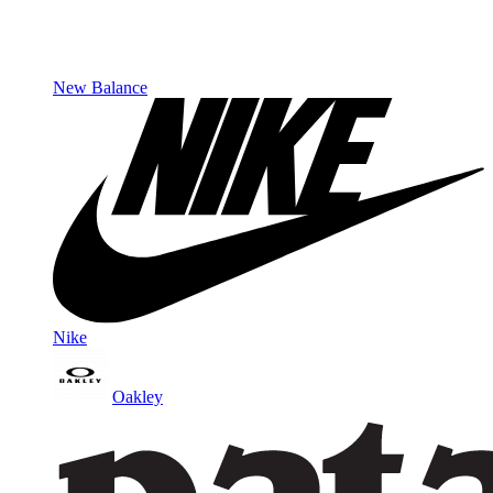
New Balance
Nike
Oakley