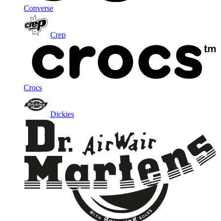
Converse
Crep
Crocs
Dickies