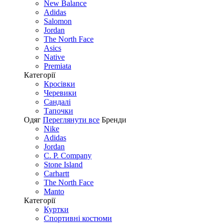
New Balance
Adidas
Salomon
Jordan
The North Face
Asics
Native
Premiata
Категорії
Кросівки
Черевики
Сандалі
Tапочки
Одяг
Переглянути все
Бренди
Nike
Adidas
Jordan
C. P. Company
Stone Island
Carhartt
The North Face
Manto
Категорії
Куртки
Спортивні костюми