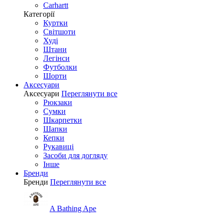
Carhartt
Категорії
Куртки
Світшоти
Худі
Штани
Легінси
Футболки
Шорти
Аксесуари
Аксесуари
Переглянути все
Рюкзаки
Сумки
Шкарпетки
Шапки
Кепки
Рукавиці
Засоби для догляду
Інше
Бренди
Бренди
Переглянути все
A Bathing Ape