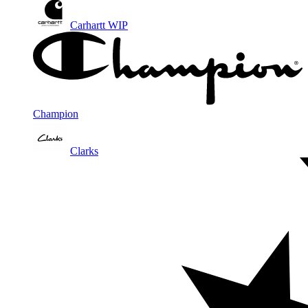
Carhartt WIP
Champion
Clarks