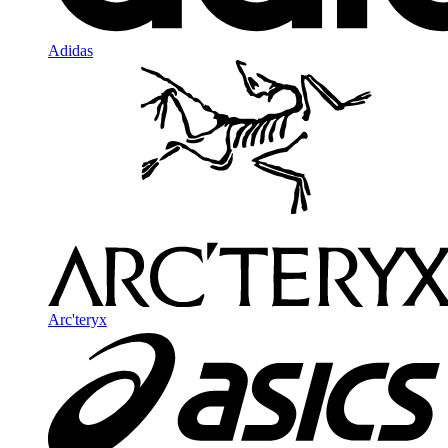
Adidas
Arc'teryx