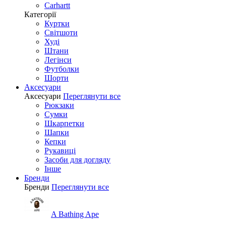
Carhartt
Категорії
Куртки
Світшоти
Худі
Штани
Легінси
Футболки
Шорти
Аксесуари
Аксесуари
Переглянути все
Рюкзаки
Сумки
Шкарпетки
Шапки
Кепки
Рукавиці
Засоби для догляду
Інше
Бренди
Бренди
Переглянути все
A Bathing Ape