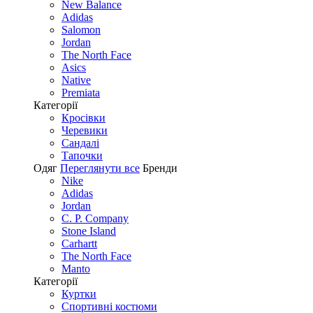
New Balance
Adidas
Salomon
Jordan
The North Face
Asics
Native
Premiata
Категорії
Кросівки
Черевики
Сандалі
Tапочки
Одяг
Переглянути все
Бренди
Nike
Adidas
Jordan
C. P. Company
Stone Island
Carhartt
The North Face
Manto
Категорії
Куртки
Спортивні костюми