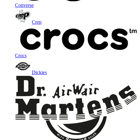
Converse
Crep
Crocs
Dickies