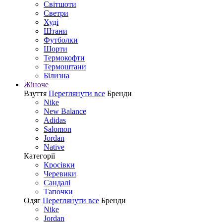
Світшоти
Светри
Худі
Штани
Футболки
Шорти
Термокофти
Термоштани
Білизна
Жіноче
Взуття
Переглянути все
Бренди
Nike
New Balance
Adidas
Salomon
Jordan
Native
Категорії
Кросівки
Черевики
Сандалі
Tапочки
Одяг
Переглянути все
Бренди
Nike
Jordan