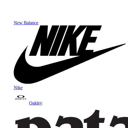
New Balance
Nike
Oakley