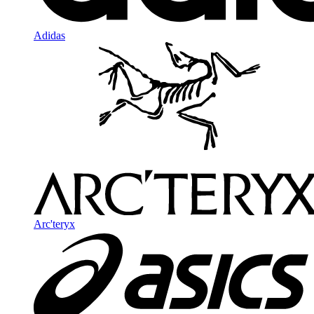
Adidas
Arc'teryx