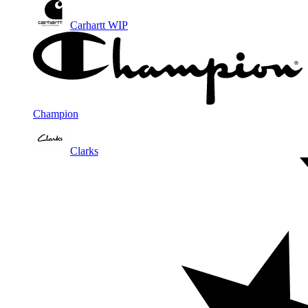
Carhartt WIP
Champion
Clarks