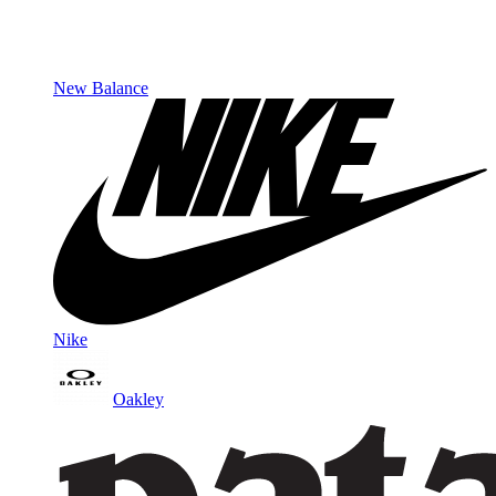
New Balance
Nike
Oakley