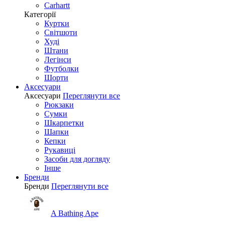
Carhartt
Категорії
Куртки
Світшоти
Худі
Штани
Легінси
Футболки
Шорти
Аксесуари
Аксесуари
Переглянути все
Рюкзаки
Сумки
Шкарпетки
Шапки
Кепки
Рукавиці
Засоби для догляду
Інше
Бренди
Бренди
Переглянути все
A Bathing Ape