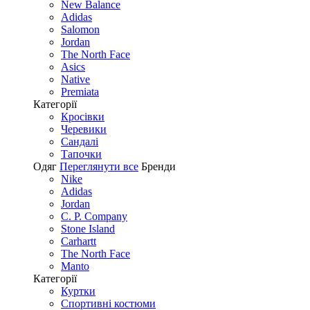
New Balance
Adidas
Salomon
Jordan
The North Face
Asics
Native
Premiata
Категорії
Кросівки
Черевики
Сандалі
Tапочки
Одяг
Переглянути все
Бренди
Nike
Adidas
Jordan
C. P. Company
Stone Island
Carhartt
The North Face
Manto
Категорії
Куртки
Спортивні костюми