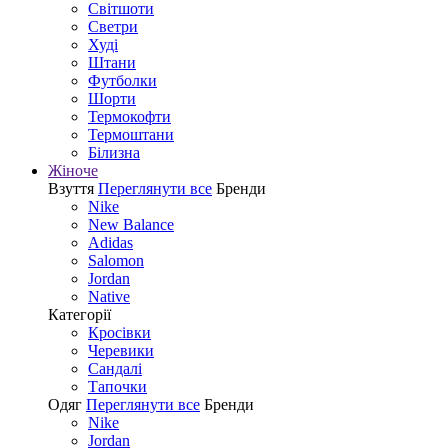
Світшоти
Светри
Худі
Штани
Футболки
Шорти
Термокофти
Термоштани
Білизна
Жіноче
Взуття
Переглянути все
Бренди
Nike
New Balance
Adidas
Salomon
Jordan
Native
Категорії
Кросівки
Черевики
Сандалі
Tапочки
Одяг
Переглянути все
Бренди
Nike
Jordan