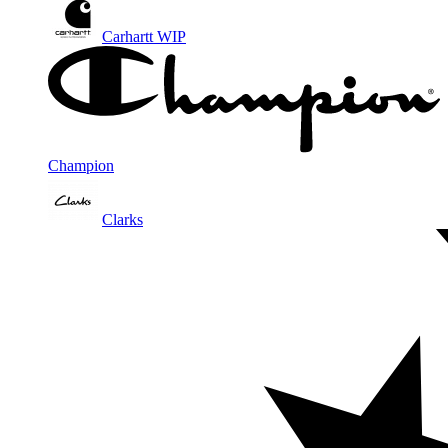
Carhartt WIP
Champion
Clarks