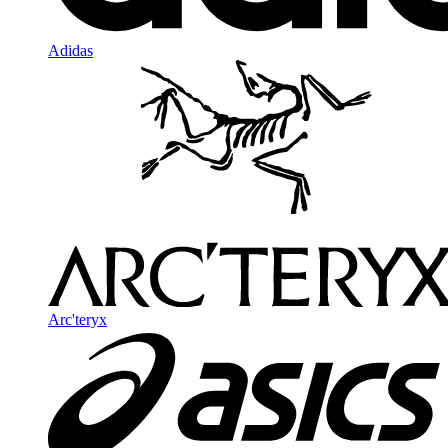
Adidas
Arc'teryx