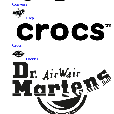
Converse
Crep
Crocs
Dickies