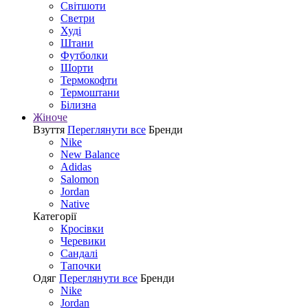
Світшоти
Светри
Худі
Штани
Футболки
Шорти
Термокофти
Термоштани
Білизна
Жіноче
Взуття
Переглянути все
Бренди
Nike
New Balance
Adidas
Salomon
Jordan
Native
Категорії
Кросівки
Черевики
Сандалі
Tапочки
Одяг
Переглянути все
Бренди
Nike
Jordan