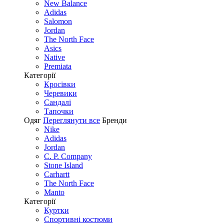
New Balance
Adidas
Salomon
Jordan
The North Face
Asics
Native
Premiata
Категорії
Кросівки
Черевики
Сандалі
Tапочки
Одяг
Переглянути все
Бренди
Nike
Adidas
Jordan
C. P. Company
Stone Island
Carhartt
The North Face
Manto
Категорії
Куртки
Спортивні костюми