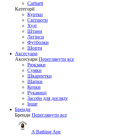
Carhartt
Категорії
Куртки
Світшоти
Худі
Штани
Легінси
Футболки
Шорти
Аксесуари
Аксесуари
Переглянути все
Рюкзаки
Сумки
Шкарпетки
Шапки
Кепки
Рукавиці
Засоби для догляду
Інше
Бренди
Бренди
Переглянути все
A Bathing Ape