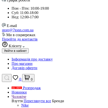
Графік роботи
Пон - Птн: 10:00-19:00
Суб: 11:00-18:00
Нед: 12:00-17:00
E-mail
store@7tonn.com.ua
Ми в соцмережах
Перейти до контактів
Клієнту
Увійти в кабінет
Інформація про доставку
Про магазин
Договір оферти
0
0
Розпродаж
Новинки
Чоловіче
Взуття
Переглянути все
Бренди
Nike