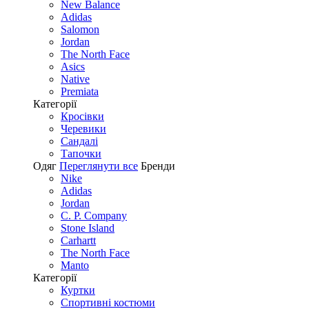
New Balance
Adidas
Salomon
Jordan
The North Face
Asics
Native
Premiata
Категорії
Кросівки
Черевики
Сандалі
Tапочки
Одяг
Переглянути все
Бренди
Nike
Adidas
Jordan
C. P. Company
Stone Island
Carhartt
The North Face
Manto
Категорії
Куртки
Спортивні костюми