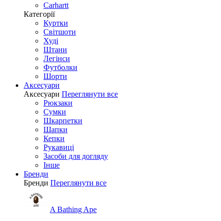
Carhartt
Категорії
Куртки
Світшоти
Худі
Штани
Легінси
Футболки
Шорти
Аксесуари
Аксесуари
Переглянути все
Рюкзаки
Сумки
Шкарпетки
Шапки
Кепки
Рукавиці
Засоби для догляду
Інше
Бренди
Бренди
Переглянути все
A Bathing Ape