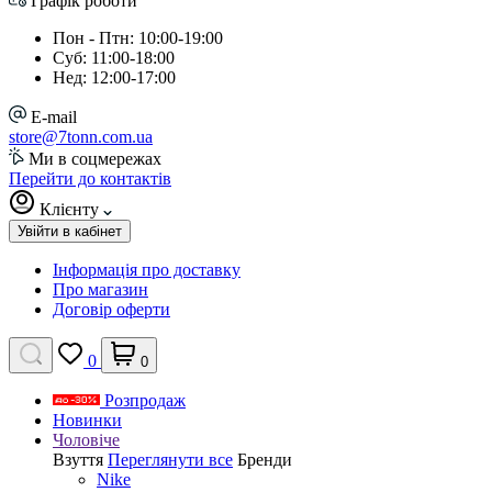
Графік роботи
Пон - Птн: 10:00-19:00
Суб: 11:00-18:00
Нед: 12:00-17:00
E-mail
store@7tonn.com.ua
Ми в соцмережах
Перейти до контактів
Клієнту
Увійти в кабінет
Інформація про доставку
Про магазин
Договір оферти
0
0
Розпродаж
Новинки
Чоловіче
Взуття
Переглянути все
Бренди
Nike