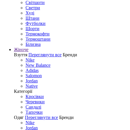
Світшоти
Светри
Худі
Штани
Футболки
Шорти
Термокофти
Термоштани
Білизна
Жіноче
Взуття
Переглянути все
Бренди
Nike
New Balance
Adidas
Salomon
Jordan
Native
Категорії
Кросівки
Черевики
Сандалі
Tапочки
Одяг
Переглянути все
Бренди
Nike
Jordan