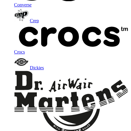
Converse
Crep
Crocs
Dickies