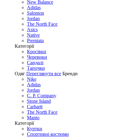
New Balance
Adidas
Salomon
Jordan
The North Face
Asics
Native
Premiata
Категорії
Кросівки
Черевики
Сандалі
Tапочки
Одяг
Переглянути все
Бренди
Nike
Adidas
Jordan
C. P. Company
Stone Island
Carhartt
The North Face
Manto
Категорії
Куртки
Спортивні костюми