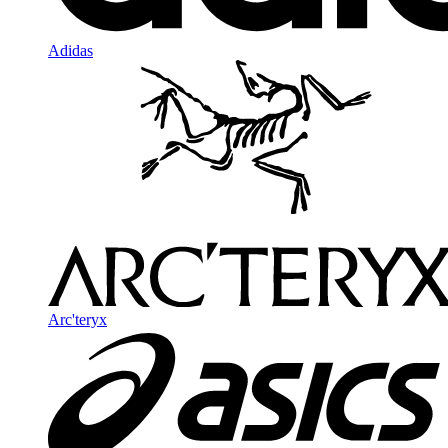
Adidas
Arc'teryx