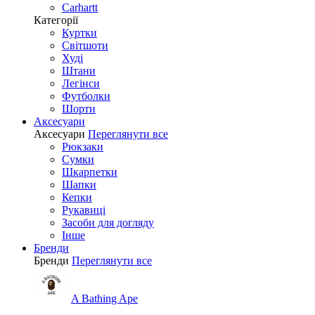
Carhartt
Категорії
Куртки
Світшоти
Худі
Штани
Легінси
Футболки
Шорти
Аксесуари
Аксесуари
Переглянути все
Рюкзаки
Сумки
Шкарпетки
Шапки
Кепки
Рукавиці
Засоби для догляду
Інше
Бренди
Бренди
Переглянути все
A Bathing Ape