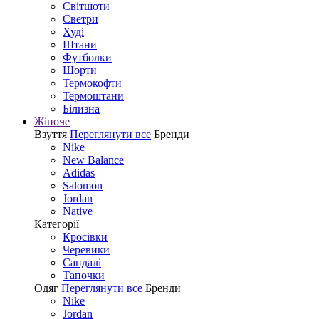
Світшоти
Светри
Худі
Штани
Футболки
Шорти
Термокофти
Термоштани
Білизна
Жіноче
Взуття
Переглянути все
Бренди
Nike
New Balance
Adidas
Salomon
Jordan
Native
Категорії
Кросівки
Черевики
Сандалі
Tапочки
Одяг
Переглянути все
Бренди
Nike
Jordan