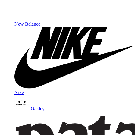
New Balance
Nike
Oakley