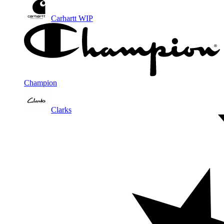
Carhartt WIP
Champion
Clarks