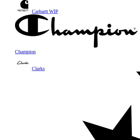
Carhartt WIP
Champion
Clarks