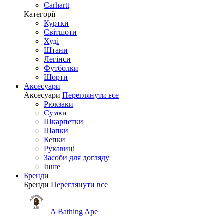
Carhartt
Категорії
Куртки
Світшоти
Худі
Штани
Легінси
Футболки
Шорти
Аксесуари
Аксесуари
Переглянути все
Рюкзаки
Сумки
Шкарпетки
Шапки
Кепки
Рукавиці
Засоби для догляду
Інше
Бренди
Бренди
Переглянути все
A Bathing Ape