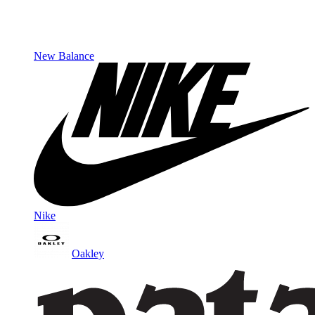
New Balance
Nike
Oakley