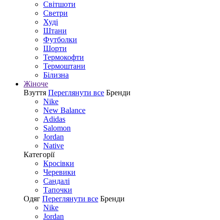
Світшоти
Светри
Худі
Штани
Футболки
Шорти
Термокофти
Термоштани
Білизна
Жіноче
Взуття
Переглянути все
Бренди
Nike
New Balance
Adidas
Salomon
Jordan
Native
Категорії
Кросівки
Черевики
Сандалі
Tапочки
Одяг
Переглянути все
Бренди
Nike
Jordan