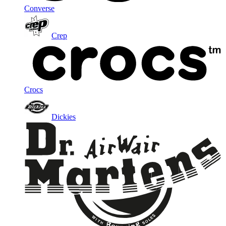
Converse
Crep
Crocs
Dickies