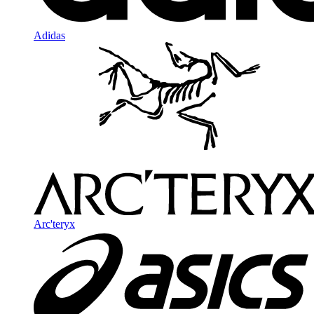
Adidas
Arc'teryx