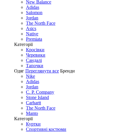
New Balance
Adidas
Salomon
Jordan
The North Face
Asics
Native
Premiata
Категорії
Кросівки
Черевики
Сандалі
Tапочки
Одяг
Переглянути все
Бренди
Nike
Adidas
Jordan
C. P. Company
Stone Island
Carhartt
The North Face
Manto
Категорії
Куртки
Спортивні костюми