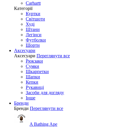
Carhartt
Категорії
Куртки
Світшоти
Худі
Штани
Легінси
Футболки
Шорти
Аксесуари
Аксесуари
Переглянути все
Рюкзаки
Сумки
Шкарпетки
Шапки
Кепки
Рукавиці
Засоби для догляду
Інше
Бренди
Бренди
Переглянути все
A Bathing Ape