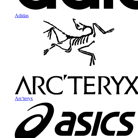
Adidas
Arc'teryx