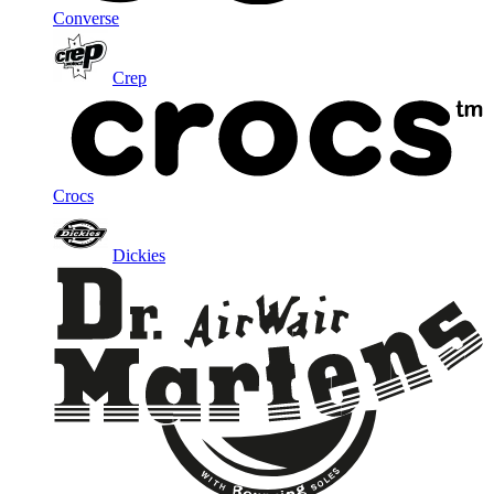
Converse
Crep
Crocs
Dickies