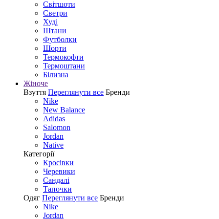
Світшоти
Светри
Худі
Штани
Футболки
Шорти
Термокофти
Термоштани
Білизна
Жіноче
Взуття
Переглянути все
Бренди
Nike
New Balance
Adidas
Salomon
Jordan
Native
Категорії
Кросівки
Черевики
Сандалі
Tапочки
Одяг
Переглянути все
Бренди
Nike
Jordan