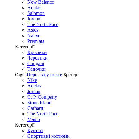
New Balance
Adidas
Salomon
Jordan
The North Face
Asics
Native
Premiata
Категорії
Кросівки
Черевики
Сандалі
Tапочки
Одяг
Переглянути все
Бренди
Nike
Adidas
Jordan
C. P. Company
Stone Island
Carhartt
The North Face
Manto
Категорії
Куртки
Спортивні костюми