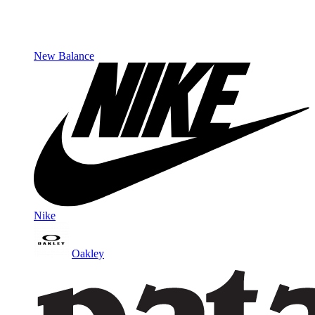
New Balance
Nike
Oakley