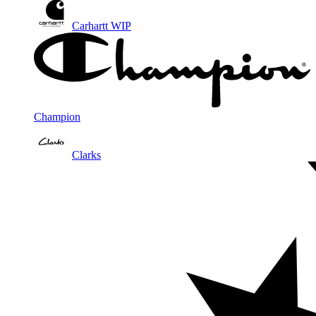
Carhartt WIP
Champion
Clarks