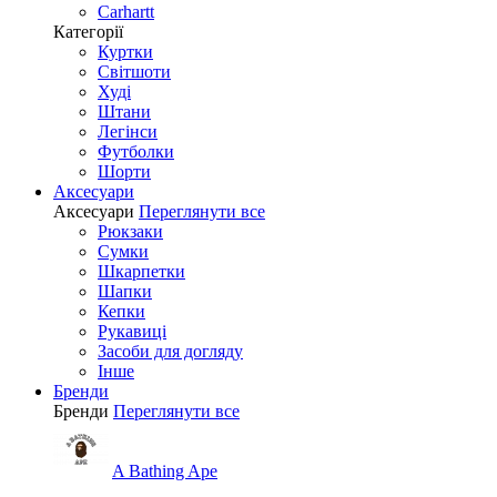
Carhartt
Категорії
Куртки
Світшоти
Худі
Штани
Легінси
Футболки
Шорти
Аксесуари
Аксесуари
Переглянути все
Рюкзаки
Сумки
Шкарпетки
Шапки
Кепки
Рукавиці
Засоби для догляду
Інше
Бренди
Бренди
Переглянути все
A Bathing Ape