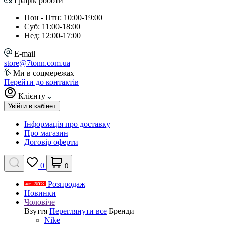
Графік роботи
Пон - Птн: 10:00-19:00
Суб: 11:00-18:00
Нед: 12:00-17:00
E-mail
store@7tonn.com.ua
Ми в соцмережах
Перейти до контактів
Клієнту
Увійти в кабінет
Інформація про доставку
Про магазин
Договір оферти
0
0
Розпродаж
Новинки
Чоловіче
Взуття
Переглянути все
Бренди
Nike