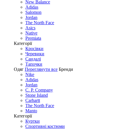
New Balance
Adidas
Salomon
Jordan
The North Face
Asics
Native
Premiata
Категорії
Кросівки
Черевики
Сандалі
Tапочки
Одяг
Переглянути все
Бренди
Nike
Adidas
Jordan
C. P. Company
Stone Island
Carhartt
The North Face
Manto
Категорії
Куртки
Спортивні костюми