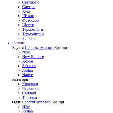
Світшоти
Светри
Худі
Штани
Футболки
Шорти
Термокофти
Термоштани
Білизна
Жіноче
Взуття
Переглянути все
Бренди
Nike
New Balance
Adidas
Salomon
Jordan
Native
Категорії
Кросівки
Черевики
Сандалі
Tапочки
Одяг
Переглянути все
Бренди
Nike
Jordan