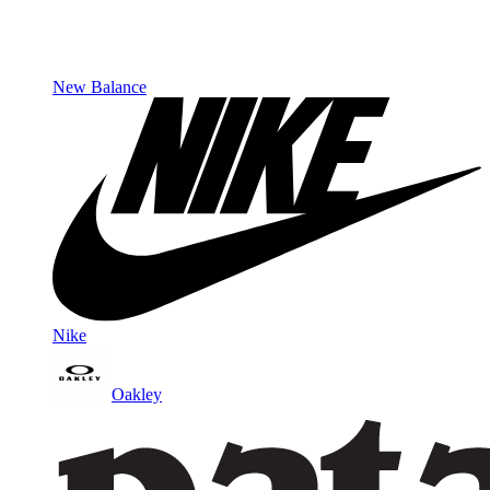
New Balance
Nike
Oakley