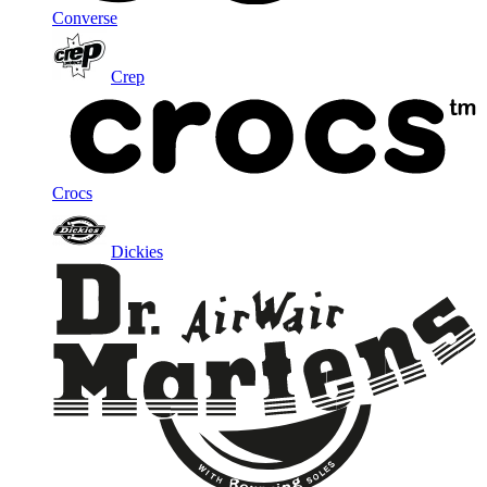
Converse
Crep
Crocs
Dickies