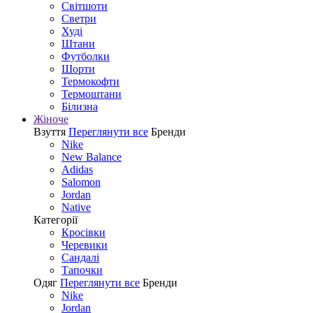
Світшоти
Светри
Худі
Штани
Футболки
Шорти
Термокофти
Термоштани
Білизна
Жіноче
Взуття
Переглянути все
Бренди
Nike
New Balance
Adidas
Salomon
Jordan
Native
Категорії
Кросівки
Черевики
Сандалі
Tапочки
Одяг
Переглянути все
Бренди
Nike
Jordan