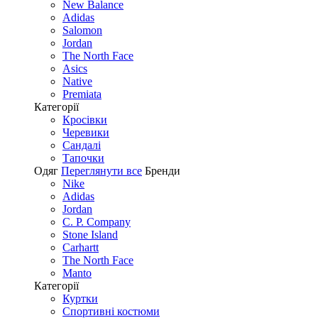
New Balance
Adidas
Salomon
Jordan
The North Face
Asics
Native
Premiata
Категорії
Кросівки
Черевики
Сандалі
Tапочки
Одяг
Переглянути все
Бренди
Nike
Adidas
Jordan
C. P. Company
Stone Island
Carhartt
The North Face
Manto
Категорії
Куртки
Спортивні костюми