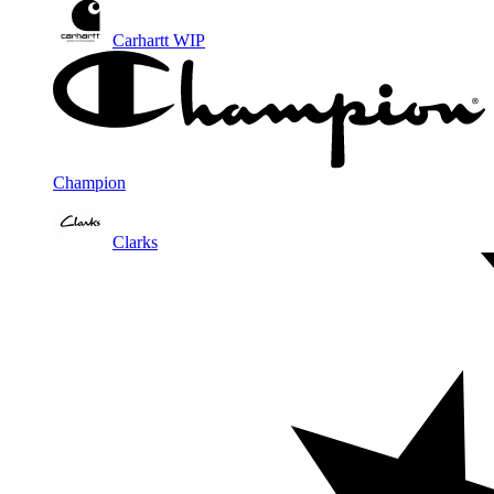
Carhartt WIP
Champion
Clarks