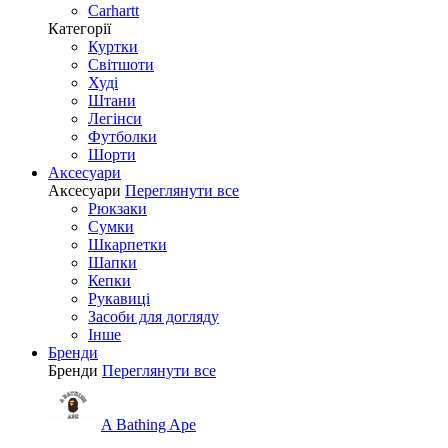
Carhartt
Категорії
Куртки
Світшоти
Худі
Штани
Легінси
Футболки
Шорти
Аксесуари
Аксесуари
Переглянути все
Рюкзаки
Сумки
Шкарпетки
Шапки
Кепки
Рукавиці
Засоби для догляду
Інше
Бренди
Бренди
Переглянути все
A Bathing Ape