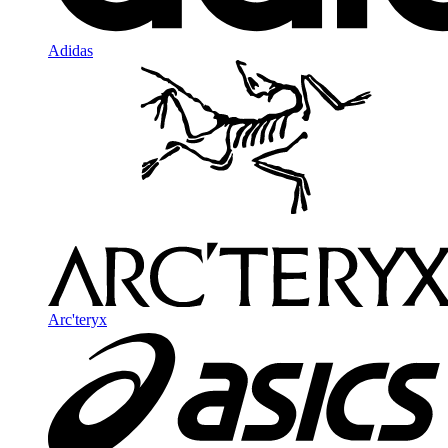
Adidas
Arc'teryx