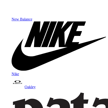
New Balance
Nike
Oakley