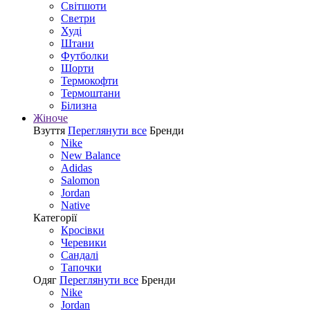
Світшоти
Светри
Худі
Штани
Футболки
Шорти
Термокофти
Термоштани
Білизна
Жіноче
Взуття
Переглянути все
Бренди
Nike
New Balance
Adidas
Salomon
Jordan
Native
Категорії
Кросівки
Черевики
Сандалі
Tапочки
Одяг
Переглянути все
Бренди
Nike
Jordan