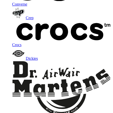
Converse
Crep
Crocs
Dickies