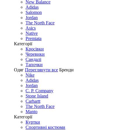
New Balance
Adidas
Salomon
Jordan
The North Face
Asics
Native
Premiata
Категорії
Кросівки
Черевики
Сандалі
Tапочки
Одяг
Переглянути все
Бренди
Nike
Adidas
Jordan
C. P. Company
Stone Island
Carhartt
The North Face
Manto
Категорії
Куртки
Спортивні костюми