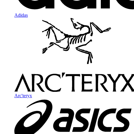
Adidas
Arc'teryx