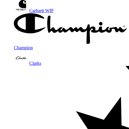
Carhartt WIP
Champion
Clarks