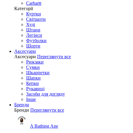
Carhartt
Категорії
Куртки
Світшоти
Худі
Штани
Легінси
Футболки
Шорти
Аксесуари
Аксесуари
Переглянути все
Рюкзаки
Сумки
Шкарпетки
Шапки
Кепки
Рукавиці
Засоби для догляду
Інше
Бренди
Бренди
Переглянути все
A Bathing Ape