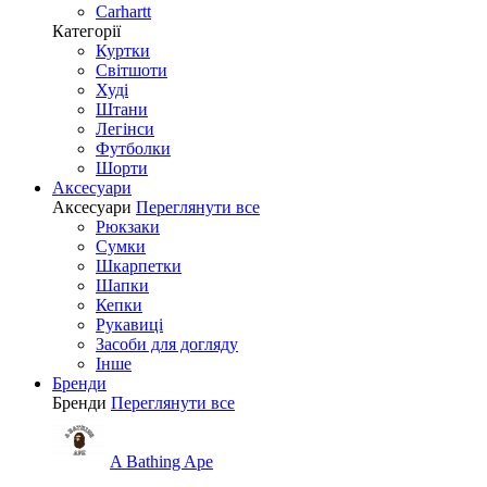
Carhartt
Категорії
Куртки
Світшоти
Худі
Штани
Легінси
Футболки
Шорти
Аксесуари
Аксесуари
Переглянути все
Рюкзаки
Сумки
Шкарпетки
Шапки
Кепки
Рукавиці
Засоби для догляду
Інше
Бренди
Бренди
Переглянути все
A Bathing Ape