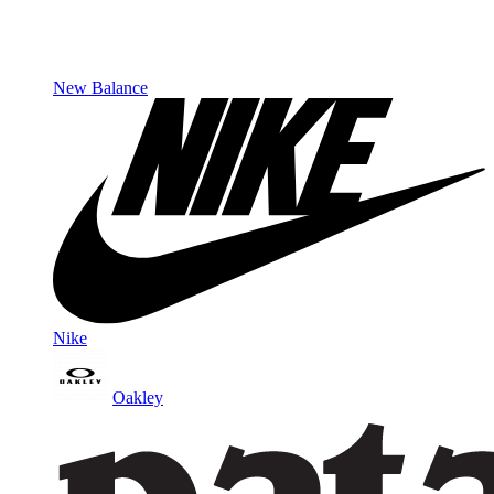
New Balance
Nike
Oakley