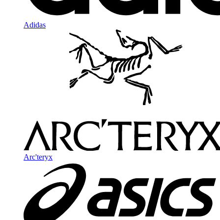
Adidas
Arc'teryx