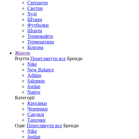
Світшоти
Светри
Худі
Штани
Футболки
Шорти
Термокофти
Термоштани
Білизна
Жіноче
Взуття
Переглянути все
Бренди
Nike
New Balance
Adidas
Salomon
Jordan
Native
Категорії
Кросівки
Черевики
Сандалі
Tапочки
Одяг
Переглянути все
Бренди
Nike
Jordan