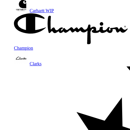
Carhartt WIP
Champion
Clarks