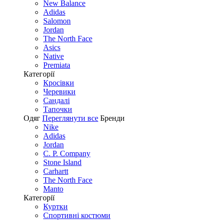
New Balance
Adidas
Salomon
Jordan
The North Face
Asics
Native
Premiata
Категорії
Кросівки
Черевики
Сандалі
Tапочки
Одяг
Переглянути все
Бренди
Nike
Adidas
Jordan
C. P. Company
Stone Island
Carhartt
The North Face
Manto
Категорії
Куртки
Спортивні костюми