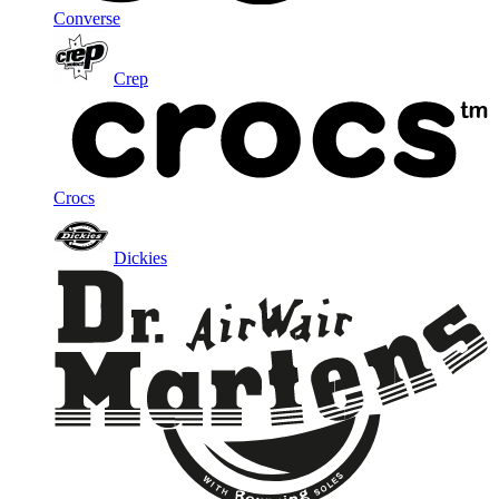
Converse
Crep
Crocs
Dickies